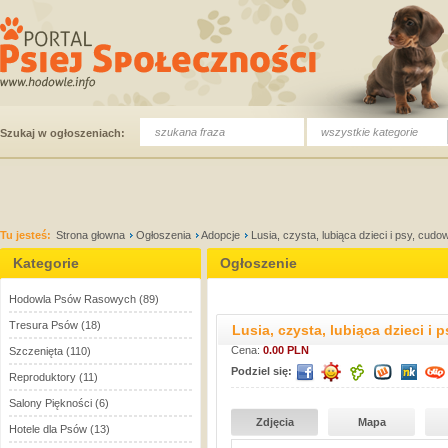
wszystkie kategorie
Szukaj w ogłoszeniach:
Tu jesteś:
Strona głowna
Ogłoszenia
Adopcje
Lusia, czysta, lubiąca dzieci i psy, 
Kategorie
Ogłoszenie
Hodowla Psów Rasowych
(89)
Tresura Psów
(18)
Lusia, czysta, lubiąca dzieci
Cena:
0.00 PLN
Szczenięta
(110)
Podziel się:
Reproduktory
(11)
Salony Piękności
(6)
Zdjęcia
Mapa
Hotele dla Psów
(13)