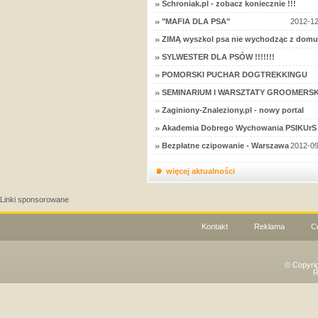
Schroniak.pl - zobacz koniecznie !!!
"MAFIA DLA PSA"
2012-12
ZIMĄ wyszkol psa nie wychodząc z domu
SYLWESTER DLA PSÓW !!!!!!!
POMORSKI PUCHAR DOGTREKKINGU
SEMINARIUM I WARSZTATY GROOMERSK
Zaginiony-Znaleziony.pl - nowy portal
Akademia Dobrego Wychowania PSIKUrS 
Bezpłatne czipowanie - Warszawa
2012-09
więcej aktualności
Linki sponsorowane
Kontakt
Reklama
C
© Copyri
R