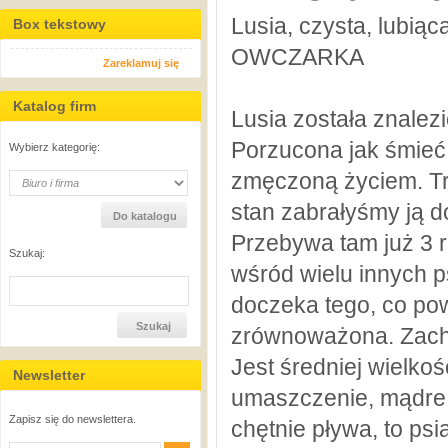
Lusia, czysta, lubiąc
Box tekstowy
OWCZARKA
Zareklamuj się
Katalog firm
Lusia została znale
Porzucona jak śmieć.
Wybierz kategorię:
zmęczoną życiem. Tra
stan zabrałyśmy ją
Przebywa tam już 3 r
Szukaj:
wśród wielu innych ps
doczeka tego, co pow
zrównoważona. Zachow
Jest średniej wielko
Newsletter
umaszczenie, mądre 
Zapisz się do newslettera.
chętnie pływa, to ps