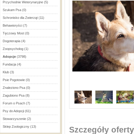
Przychodnie Weterynaryjne
(5)
Szukam Psa
(0)
Schronisko dla Zwierząt
(11)
Behawioryści
(7)
Tęczowy Most
(0)
Dogoterapia
(4)
Zoopsycholog
(1)
Adopcje
(3798)
Fundacja
(4)
Klub
(3)
Psie Pogotowie
(0)
Znaleziono Psa
(0)
Zagubiono Psa
(8)
Forum o Psach
(7)
Psy do Adopcji
(61)
Stowarzyszenie
(2)
Sklep Zoologiczny
(13)
Szczegóły oferty