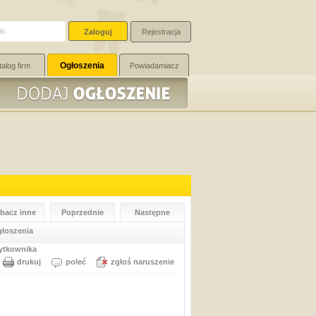
Rejestracja
Ogłoszenia
talog firm
Powiadamiacz
bacz inne
Poprzednie
Następne
głoszenia
ytkownika
drukuj
poleć
zgłoś naruszenie