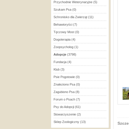
Przychodnie Weterynaryjne
(5)
Szukam Psa
(0)
Schronisko dla Zwierząt
(11)
Behawioryści
(7)
Tęczowy Most
(0)
Dogoterapia
(4)
Zoopsycholog
(1)
Adopcje
(3798)
Fundacja
(4)
Klub
(3)
Psie Pogotowie
(0)
Znaleziono Psa
(0)
Zagubiono Psa
(8)
Forum o Psach
(7)
Psy do Adopcji
(61)
Stowarzyszenie
(2)
Sklep Zoologiczny
(13)
Szcze