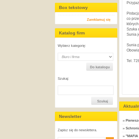
Przyjaz
Box tekstowy
Pistacj
co prze
Zareklamuj się
których
Szuka d
Katalog firm
Sunia 
Sunia 
Wybierz kategorię:
Obowią
Tel. 7
Szukaj:
Aktual
Newsletter
Pierwsz
Schronia
Zapisz się do newslettera.
"MAFIA