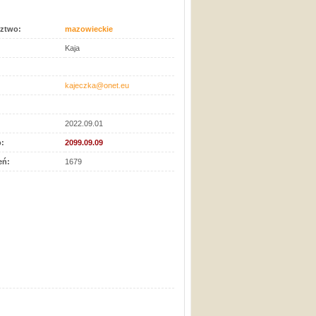
ztwo:
mazowieckie
Kaja
kajeczka@onet.eu
2022.09.01
:
2099.09.09
eń:
1679