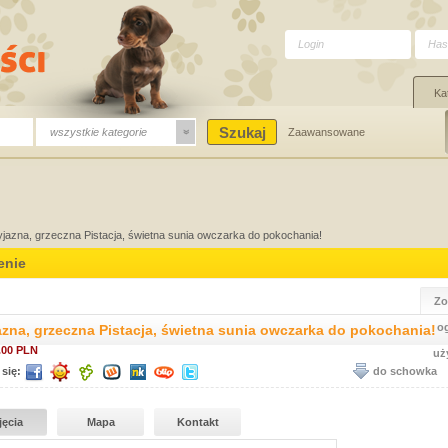
Ka
wszystkie kategorie
Zaawansowane
yjazna, grzeczna Pistacja, świetna sunia owczarka do pokochania!
enie
Zo
o
azna, grzeczna Pistacja, świetna sunia owczarka do pokochania!
.00 PLN
uż
 się:
do schowka
jęcia
Mapa
Kontakt