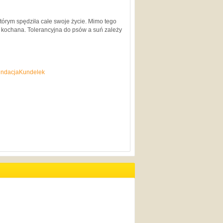
którym spędziła całe swoje życie. Mimo tego
i kochana. Tolerancyjna do psów a suń zależy
FundacjaKundelek