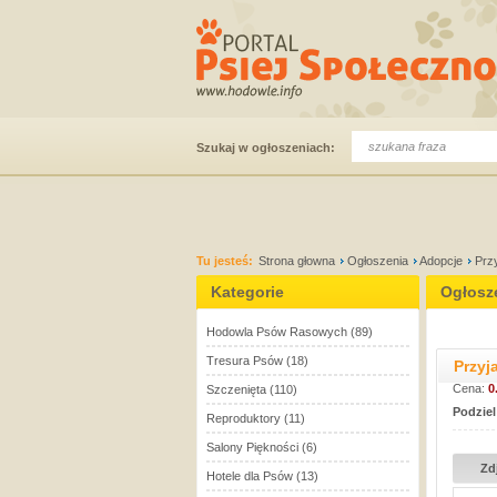
Szukaj w ogłoszeniach:
Tu jesteś:
Strona głowna
Ogłoszenia
Adopcje
Prz
Kategorie
Ogłosz
Hodowla Psów Rasowych
(89)
Tresura Psów
(18)
Przyj
Cena:
0
Szczenięta
(110)
Podziel
Reproduktory
(11)
Salony Piękności
(6)
Zd
Hotele dla Psów
(13)