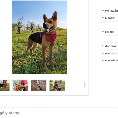
Wojewód
Osoba:
Email:
dodano:
ważne do
wyświetl
góły oferty: