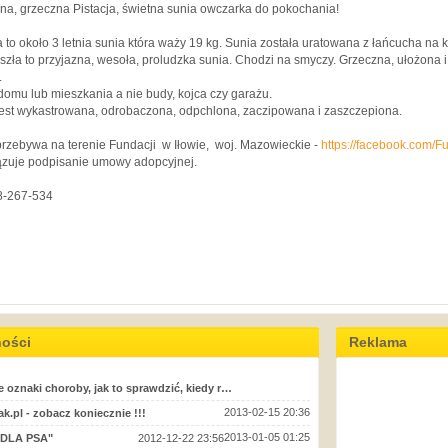
na, grzeczna Pistacja, świetna sunia owczarka do pokochania!
a to około 3 letnia sunia która waży 19 kg. Sunia została uratowana z łańcucha na 
szła to przyjazna, wesoła, proludzka sunia. Chodzi na smyczy. Grzeczna, ułożona 
.
omu lub mieszkania a nie budy, kojca czy garażu.
jest wykastrowana, odrobaczona, odpchlona, zaczipowana i zaszczepiona.
przebywa na terenie Fundacji w Iłowie, woj. Mazowieckie -
https://facebook.com/
zuje podpisanie umowy adopcyjnej.
28-267-534
ności
Reklama
e oznaki choroby, jak to sprawdzić, kiedy r…
2013-02-15 20:36
k.pl - zobacz koniecznie !!!
2013-01-05 01:25
 DLA PSA"
2012-12-22 23:56