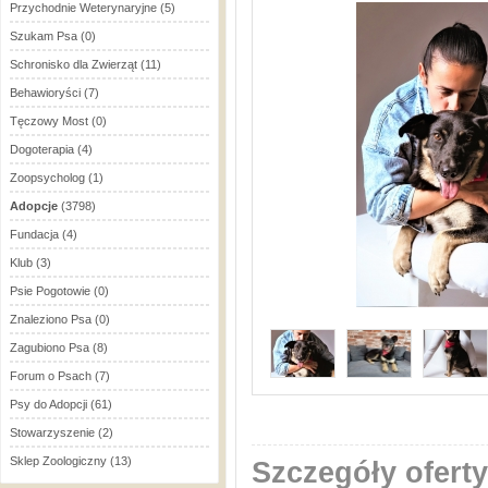
Przychodnie Weterynaryjne
(5)
Szukam Psa
(0)
Schronisko dla Zwierząt
(11)
Behawioryści
(7)
Tęczowy Most
(0)
Dogoterapia
(4)
Zoopsycholog
(1)
Adopcje
(3798)
Fundacja
(4)
Klub
(3)
Psie Pogotowie
(0)
Znaleziono Psa
(0)
Zagubiono Psa
(8)
Forum o Psach
(7)
Psy do Adopcji
(61)
Stowarzyszenie
(2)
Sklep Zoologiczny
(13)
Szczegóły oferty