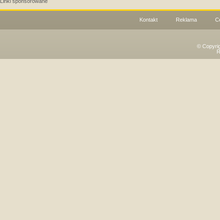
Linki sponsorowane
Kontakt
Reklama
C
© Copyri
R