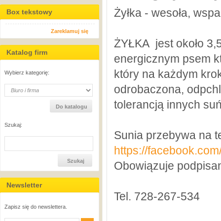
Żyłka - wesoła, wspa
Box tekstowy
Zareklamuj się
ŻYŁKA jest około 3,5
Katalog firm
energicznym psem kt
który na każdym krok
Wybierz kategorię:
odrobaczona, odpchl
tolerancją innych suń
Szukaj:
Sunia przebywa na te
https://facebook.co
Obowiązuje podpisan
Newsletter
Tel. 728-267-534
Zapisz się do newslettera.