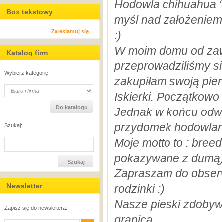
Hodowla
chihuahua
“
Box tekstowy
myśl nad założeniem 
Zareklamuj się
:)
W moim domu od
za
Katalog firm
przeprowadziliśmy s
Wybierz kategorię:
zakupiłam
swoją pie
Iskierki. Początkowo
Jednak w końcu odważ
przydomek hodowla
Szukaj:
Moje motto
to :
breed
pokazywane z dumą)
Zapraszam do obser
Newsletter
rodzinki :)
Nasze pieski zdoby
Zapisz się do newslettera.
granicą.