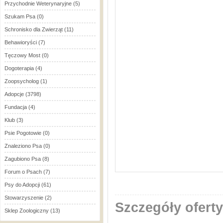
Przychodnie Weterynaryjne
(5)
Szukam Psa
(0)
Schronisko dla Zwierząt
(11)
Behawioryści
(7)
Tęczowy Most
(0)
Dogoterapia
(4)
Zoopsycholog
(1)
Adopcje
(3798)
Fundacja
(4)
Klub
(3)
Psie Pogotowie
(0)
Znaleziono Psa
(0)
Zagubiono Psa
(8)
Forum o Psach
(7)
Psy do Adopcji
(61)
Stowarzyszenie
(2)
Szczegóły oferty
Sklep Zoologiczny
(13)