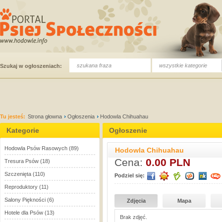
wszystkie kategorie
Szukaj w ogłoszeniach:
Tu jesteś:
Strona głowna
Ogłoszenia
Hodowla Chihuahau
Kategorie
Ogłoszenie
Hodowla Psów Rasowych
(89)
Hodowla Chihuahau
Cena:
0.00 PLN
Tresura Psów
(18)
Szczenięta
(110)
Podziel się:
Reproduktory
(11)
Salony Piękności
(6)
Zdjęcia
Mapa
Hotele dla Psów
(13)
Brak zdjęć.