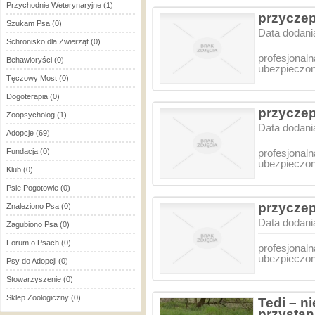
Przychodnie Weterynaryjne
(1)
przycze
Szukam Psa
(0)
Data dodani
Schronisko dla Zwierząt
(0)
profesjonal
Behawioryści
(0)
ubezpieczo
Tęczowy Most
(0)
Dogoterapia
(0)
przycze
Zoopsycholog
(1)
Data dodani
Adopcje
(69)
Fundacja
(0)
profesjonal
ubezpieczo
Klub
(0)
Psie Pogotowie
(0)
przycze
Znaleziono Psa
(0)
Data dodani
Zagubiono Psa
(0)
Forum o Psach
(0)
profesjonal
ubezpieczo
Psy do Adopcji
(0)
Stowarzyszenie
(0)
Sklep Zoologiczny
(0)
Tedi – 
przystan