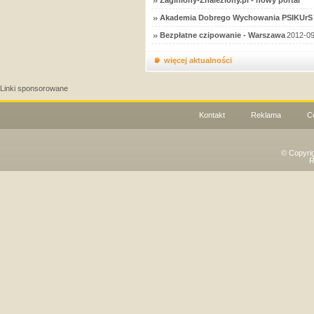
Zaginiony-Znaleziony.pl - nowy portal
Akademia Dobrego Wychowania PSIKUrS 
Bezpłatne czipowanie - Warszawa
2012-09
więcej aktualności
Linki sponsorowane
Kontakt
Reklama
C
© Copyri
R