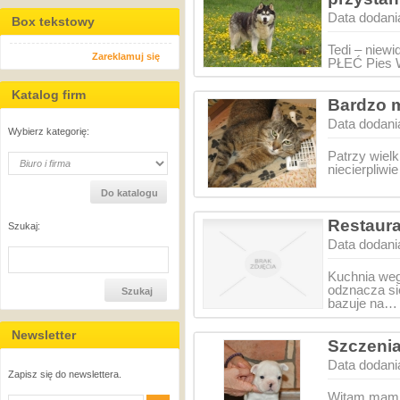
Data dodani
Box tekstowy
Tedi – niew
Zareklamuj się
PŁEĆ Pies 
Katalog firm
Bardzo m
Data dodani
Wybierz kategorię:
Patrzy wielk
niecierpliwi
Restaura
Szukaj:
Data dodani
Kuchnia weg
odznacza si
bazuje na…
Newsletter
Szczenia
Data dodani
Zapisz się do newslettera.
Witam mam d