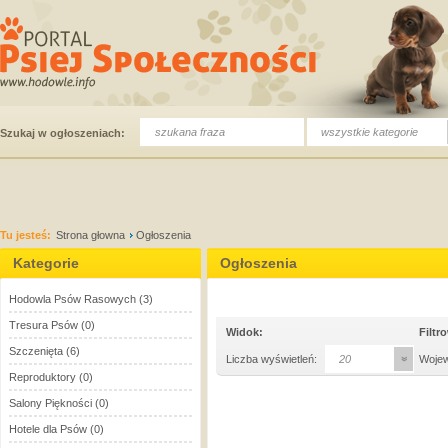
wszystkie kategorie
Szukaj w ogłoszeniach:
Tu jesteś:
Strona głowna
Ogłoszenia
Kategorie
Ogłoszenia
Hodowla Psów Rasowych
(3)
Tresura Psów
(0)
Widok:
Filtr
Szczenięta
(6)
Liczba wyświetleń:
20
Woje
Reproduktory
(0)
Salony Piękności
(0)
Hotele dla Psów
(0)