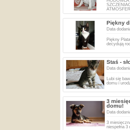
HODOWLA A
SZCZENIAC
ATMOSFER
Piękny d
Data dodani
Piękny Plata
decydują ro
Staś - s
Data dodani
Lubi się baw
domu i urod
3 miesię
domu!
Data dodani
3 miesięczn
niespełna 3