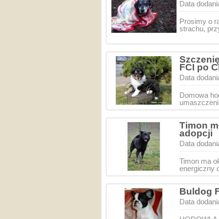
Data dodani
Prosimy o r
strachu, pr
Szczeni
FCI po
Data dodani
Domowa hodo
umaszczeniu
Timon mł
adopcji
Data dodani
Timon ma ok.
energiczny 
Buldog 
Data dodani