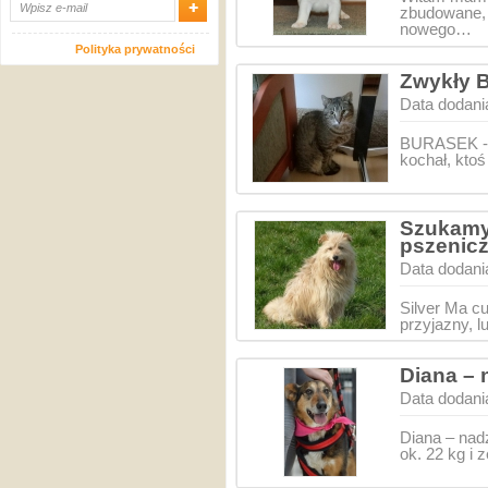
zbudowane, 
nowego…
Polityka prywatności
Zwykły B
Data dodani
BURASEK - w
kochał, ktoś
Szukamy 
pszenic
Data dodani
Silver Ma cu
przyjazny, l
Diana – 
Data dodani
Diana – nad
ok. 22 kg i