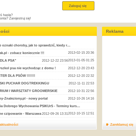
ś hasła?
konta?
Zarejestruj się!
ności
Reklama
e oznaki choroby, jak to sprawdzić, kiedy r…
2013-02-15 20:36
k.pl - zobacz koniecznie !!!
2013-01-05 01:25
 DLA PSA"
2012-12-22 23:56
szkol psa nie wychodząc z domu !
2012-12-20 23:43
ER DLA PSÓW !!!!!!!
2012-12-20 22:32
SKI PUCHAR DOGTREKKINGU
2012-11-11 22:53
RIUM I WARSZTATY GROOMERSKIE
2012-10-31 22:56
ny-Znaleziony.pl - nowy portal
2012-10-26 14:16
a Dobrego Wychowania PSIKUrS - Terminy kurs…
2012-10-15 12:51
ne czipowanie - Warszawa
2012-09-26 13:31
 aktualności
Zareklamuj się