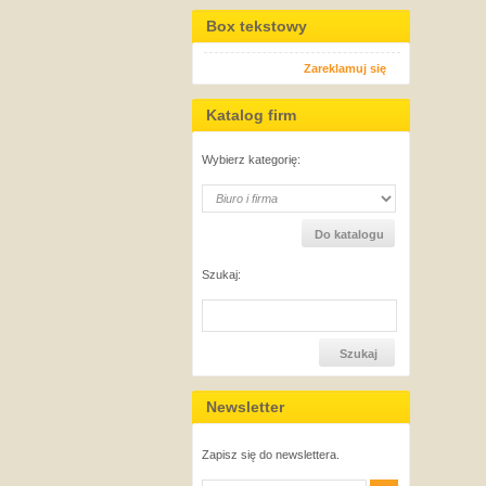
Box tekstowy
Zareklamuj się
Katalog firm
Wybierz kategorię:
Szukaj:
Newsletter
Zapisz się do newslettera.