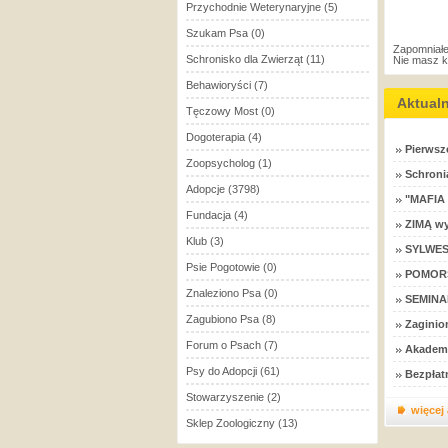
Przychodnie Weterynaryjne
(5)
Szukam Psa
(0)
Zapomniałe
Schronisko dla Zwierząt
(11)
Nie masz 
Behawioryści
(7)
Aktual
Tęczowy Most
(0)
Dogoterapia
(4)
Pierwsz
Zoopsycholog
(1)
Schronia
Adopcje
(3798)
"MAFIA
Fundacja
(4)
ZIMĄ wy
Klub
(3)
SYLWEST
Psie Pogotowie
(0)
POMOR
Znaleziono Psa
(0)
SEMINA
Zagubiono Psa
(8)
Zaginio
Forum o Psach
(7)
Akademi
Psy do Adopcji
(61)
Bezpłat
Stowarzyszenie
(2)
więcej
Sklep Zoologiczny
(13)