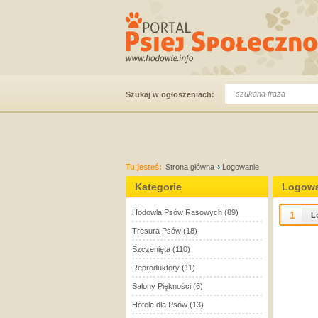
Szukaj w ogłoszeniach:
Tu jesteś:
Strona główna
Logowanie
Kategorie
Logowa
Hodowla Psów Rasowych
(89)
1
L
Tresura Psów
(18)
Szczenięta
(110)
Reproduktory
(11)
Salony Piękności
(6)
Hotele dla Psów
(13)