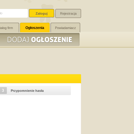
Rejestracja
Ogłoszenia
talog firm
Powiadamiacz
3
Przypomnienie hasła