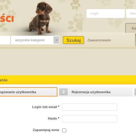
Ka
wszystkie kategorie
Zaawansowane
nie
2
ogowanie użytkownika
Rejestracja użytkownika
Login lub email
*
Hasło
*
Zapamiętaj mnie