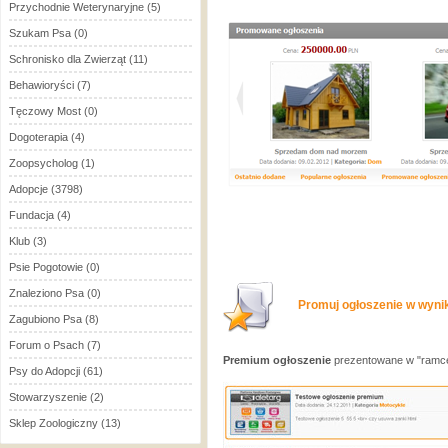
Przychodnie Weterynaryjne
(5)
Szukam Psa
(0)
Schronisko dla Zwierząt
(11)
Behawioryści
(7)
Tęczowy Most
(0)
Dogoterapia
(4)
Zoopsycholog
(1)
Adopcje
(3798)
Fundacja
(4)
Klub
(3)
Psie Pogotowie
(0)
Znaleziono Psa
(0)
Promuj ogłoszenie w wynik
Zagubiono Psa
(8)
Forum o Psach
(7)
Premium ogłoszenie
prezentowane w "ramce
Psy do Adopcji
(61)
Stowarzyszenie
(2)
Sklep Zoologiczny
(13)