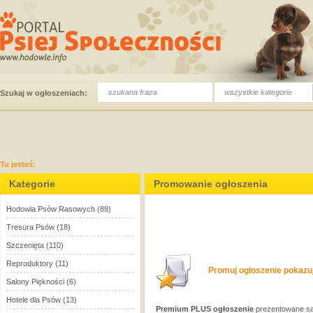
wszystkie kategorie
Szukaj w ogłoszeniach:
Tu jesteś:
Kategorie
Promowanie ogłoszenia
Hodowla Psów Rasowych
(89)
Tresura Psów
(18)
Szczenięta
(110)
Reproduktory
(11)
Promuj ogłoszenie pokazuj
Salony Piękności
(6)
Hotele dla Psów
(13)
Premium PLUS ogłoszenie
prezentowane są 