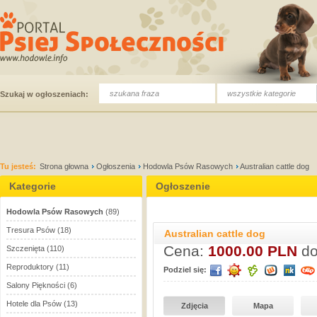
wszystkie kategorie
Szukaj w ogłoszeniach:
Tu jesteś:
Strona głowna
Ogłoszenia
Hodowla Psów Rasowych
Australian cattle dog
Kategorie
Ogłoszenie
Hodowla Psów Rasowych
(89)
Tresura Psów
(18)
Australian cattle dog
Cena:
1000.00 PLN
do
Szczenięta
(110)
Reproduktory
(11)
Podziel się:
Salony Piękności
(6)
Hotele dla Psów
(13)
Zdjęcia
Mapa