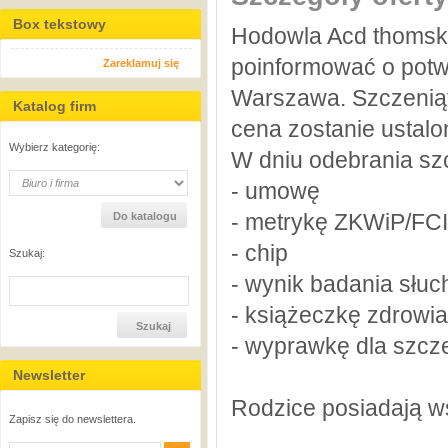
Box tekstowy
Hodowla Acd thomsk
poinformować o potw
Zareklamuj się
Warszawa. Szczeniąt
Katalog firm
cena zostanie ustal
Wybierz kategorię:
W dniu odebrania szc
- umowę
- metrykę ZKWiP/FCI
- chip
Szukaj:
- wynik badania słuc
- książeczkę zdrowi
- wyprawkę dla szcz
Newsletter
Rodzice posiadają 
Zapisz się do newslettera.