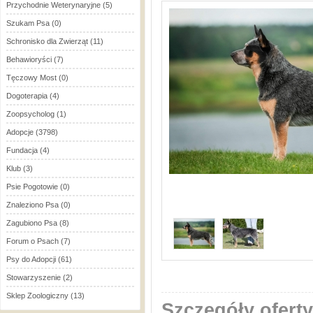
Przychodnie Weterynaryjne
(5)
Szukam Psa
(0)
Schronisko dla Zwierząt
(11)
Behawioryści
(7)
Tęczowy Most
(0)
Dogoterapia
(4)
Zoopsycholog
(1)
Adopcje
(3798)
Fundacja
(4)
Klub
(3)
Psie Pogotowie
(0)
Znaleziono Psa
(0)
Zagubiono Psa
(8)
Forum o Psach
(7)
Psy do Adopcji
(61)
Stowarzyszenie
(2)
Sklep Zoologiczny
(13)
Szczegóły oferty