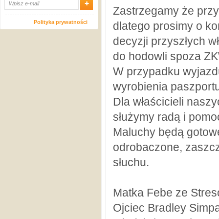
Zastrzegamy że przy
Polityka prywatności
dlatego prosimy o ko
decyzji przyszłych w
do hodowli spoza ZK
W przypadku wyjazdu
wyrobienia paszport
Dla właścicieli nas
służymy radą i pomo
Maluchy będą gotowe 
odrobaczone, zaszc
słuchu.
Matka Febe ze Stres
Ojciec Bradley Simpat