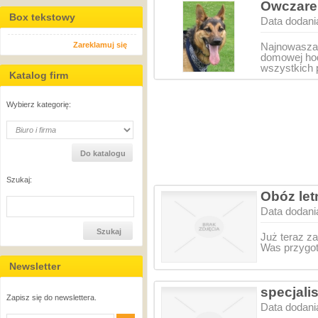
Owczarek
Box tekstowy
Data dodani
Zareklamuj się
Najnowasza 
domowej hod
wszystkich 
Katalog firm
Wybierz kategorię:
Szukaj:
Obóz let
Data dodani
Już teraz z
Was przygot
Newsletter
specjali
Zapisz się do newslettera.
Data dodani