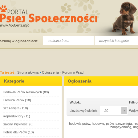
wszystkie kategorie
Szukaj w ogłoszeniach:
Tu jesteś:
Strona głowna
Ogłoszenia
Forum o Psach
Kategorie
Ogłoszenia
Hodowla Psów Rasowych
(89)
Tresura Psów
(18)
Widok:
Filtr
Szczenięta
(110)
Liczba wyświetleń:
20
Woje
Reproduktory
(11)
hodowla psów, hodowle, psów, szczenięta, rep
Salony Piękności
(6)
zoopsycholog, dog
Hotele dla Psów
(13)