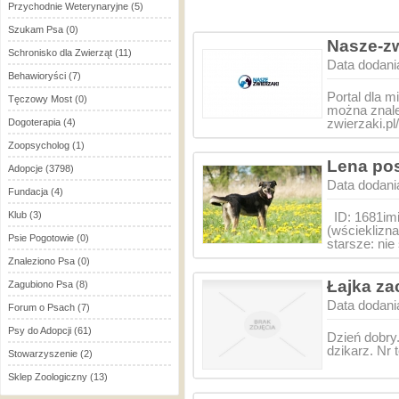
Przychodnie Weterynaryjne
(5)
Szukam Psa
(0)
Nasze-zwi
Schronisko dla Zwierząt
(11)
Data dodani
Behawioryści
(7)
Portal dla m
Tęczowy Most
(0)
można znale
zwierzaki.pl
Dogoterapia
(4)
Zoopsycholog
(1)
Lena po
Adopcje
(3798)
Data dodani
Fundacja
(4)
Klub
(3)
ID: 1681imi
(wścieklizn
Psie Pogotowie
(0)
starsze: ni
Znaleziono Psa
(0)
Łajka za
Zagubiono Psa
(8)
Data dodani
Forum o Psach
(7)
Psy do Adopcji
(61)
Dzień dobry
dzikarz. Nr 
Stowarzyszenie
(2)
Sklep Zoologiczny
(13)