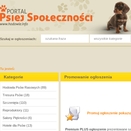
wszystkie kategorie
Szukaj w ogłoszeniach:
Tu jesteś:
Kategorie
Promowanie ogłoszenia
Hodowla Psów Rasowych
(89)
Tresura Psów
(18)
Szczenięta
(110)
Reproduktory
(11)
Promuj ogłoszenie pokazuj
Salony Piękności
(6)
Hotele dla Psów
(13)
Premium PLUS ogłoszenie
prezentowane są 