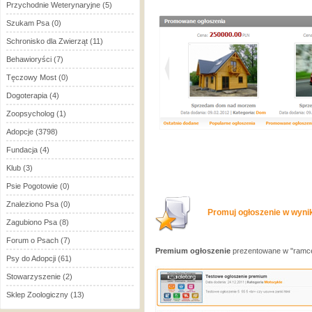
Przychodnie Weterynaryjne
(5)
Szukam Psa
(0)
Schronisko dla Zwierząt
(11)
Behawioryści
(7)
Tęczowy Most
(0)
Dogoterapia
(4)
Zoopsycholog
(1)
Adopcje
(3798)
Fundacja
(4)
Klub
(3)
Psie Pogotowie
(0)
Znaleziono Psa
(0)
Promuj ogłoszenie w wynik
Zagubiono Psa
(8)
Forum o Psach
(7)
Premium ogłoszenie
prezentowane w "ramce
Psy do Adopcji
(61)
Stowarzyszenie
(2)
Sklep Zoologiczny
(13)