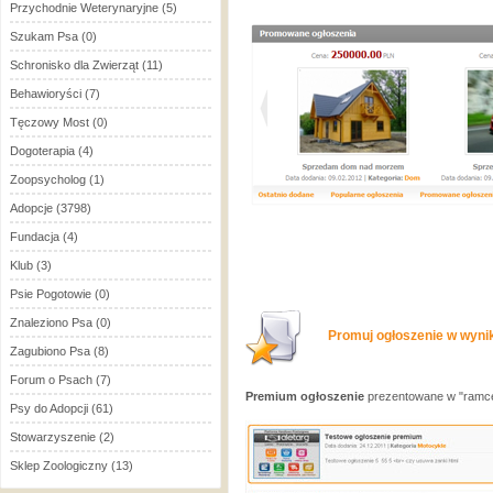
Przychodnie Weterynaryjne
(5)
Szukam Psa
(0)
Schronisko dla Zwierząt
(11)
Behawioryści
(7)
Tęczowy Most
(0)
Dogoterapia
(4)
Zoopsycholog
(1)
Adopcje
(3798)
Fundacja
(4)
Klub
(3)
Psie Pogotowie
(0)
Znaleziono Psa
(0)
Promuj ogłoszenie w wynik
Zagubiono Psa
(8)
Forum o Psach
(7)
Premium ogłoszenie
prezentowane w "ramce
Psy do Adopcji
(61)
Stowarzyszenie
(2)
Sklep Zoologiczny
(13)