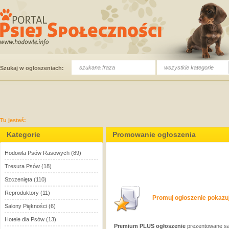
wszystkie kategorie
Szukaj w ogłoszeniach:
Tu jesteś:
Kategorie
Promowanie ogłoszenia
Hodowla Psów Rasowych
(89)
Tresura Psów
(18)
Szczenięta
(110)
Reproduktory
(11)
Promuj ogłoszenie pokazuj
Salony Piękności
(6)
Hotele dla Psów
(13)
Premium PLUS ogłoszenie
prezentowane są 