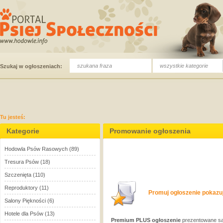
wszystkie kategorie
Szukaj w ogłoszeniach:
Tu jesteś:
Kategorie
Promowanie ogłoszenia
Hodowla Psów Rasowych
(89)
Tresura Psów
(18)
Szczenięta
(110)
Reproduktory
(11)
Promuj ogłoszenie pokazuj
Salony Piękności
(6)
Hotele dla Psów
(13)
Premium PLUS ogłoszenie
prezentowane są 