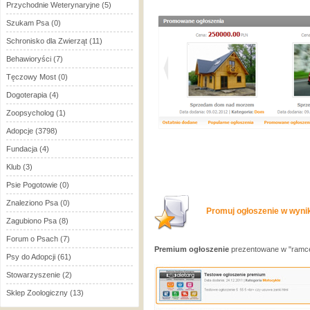
Przychodnie Weterynaryjne
(5)
Szukam Psa
(0)
Schronisko dla Zwierząt
(11)
Behawioryści
(7)
Tęczowy Most
(0)
Dogoterapia
(4)
Zoopsycholog
(1)
Adopcje
(3798)
Fundacja
(4)
Klub
(3)
Psie Pogotowie
(0)
Znaleziono Psa
(0)
Promuj ogłoszenie w wynik
Zagubiono Psa
(8)
Forum o Psach
(7)
Premium ogłoszenie
prezentowane w "ramce
Psy do Adopcji
(61)
Stowarzyszenie
(2)
Sklep Zoologiczny
(13)