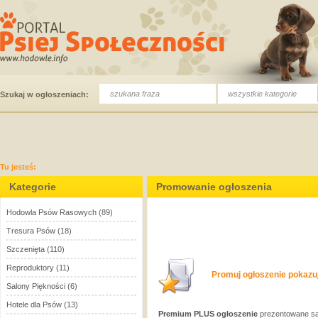
wszystkie kategorie
Szukaj w ogłoszeniach:
Tu jesteś:
Kategorie
Promowanie ogłoszenia
Hodowla Psów Rasowych
(89)
Tresura Psów
(18)
Szczenięta
(110)
Reproduktory
(11)
Promuj ogłoszenie pokazuj
Salony Piękności
(6)
Hotele dla Psów
(13)
Premium PLUS ogłoszenie
prezentowane są 