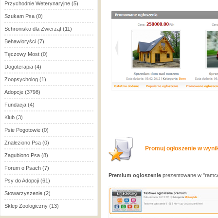
Przychodnie Weterynaryjne
(5)
Szukam Psa
(0)
Schronisko dla Zwierząt
(11)
Behawioryści
(7)
Tęczowy Most
(0)
Dogoterapia
(4)
Zoopsycholog
(1)
Adopcje
(3798)
Fundacja
(4)
Klub
(3)
Psie Pogotowie
(0)
Znaleziono Psa
(0)
Promuj ogłoszenie w wynik
Zagubiono Psa
(8)
Forum o Psach
(7)
Premium ogłoszenie
prezentowane w "ramce
Psy do Adopcji
(61)
Stowarzyszenie
(2)
Sklep Zoologiczny
(13)