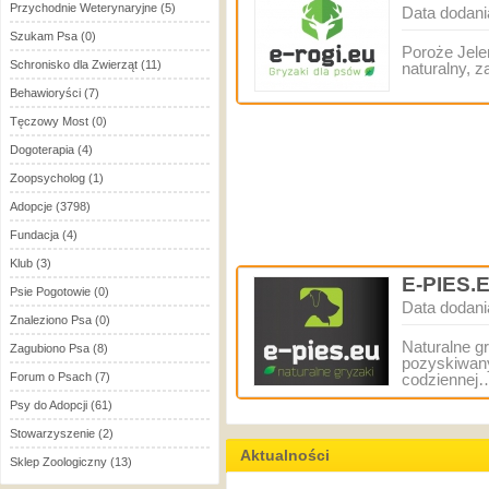
Przychodnie Weterynaryjne
(5)
Data dodani
Szukam Psa
(0)
Poroże Jele
Schronisko dla Zwierząt
(11)
naturalny, 
Behawioryści
(7)
Tęczowy Most
(0)
Dogoterapia
(4)
Zoopsycholog
(1)
Adopcje
(3798)
Fundacja
(4)
Klub
(3)
E-PIES.
Psie Pogotowie
(0)
Data dodani
Znaleziono Psa
(0)
Naturalne gr
Zagubiono Psa
(8)
pozyskiwany
Forum o Psach
(7)
codziennej
Psy do Adopcji
(61)
Stowarzyszenie
(2)
Aktualności
Sklep Zoologiczny
(13)