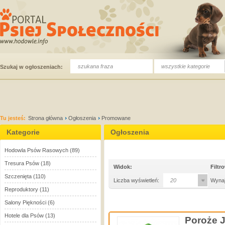
wszystkie kategorie
Szukaj w ogłoszeniach:
Tu jesteś:
Strona główna
Ogłoszenia
Promowane
Kategorie
Ogłoszenia
Hodowla Psów Rasowych
(89)
Tresura Psów
(18)
Widok:
Filtr
Szczenięta
(110)
Liczba wyświetleń:
20
Wynaj
Reproduktory
(11)
Salony Piękności
(6)
Hotele dla Psów
(13)
Poroże J