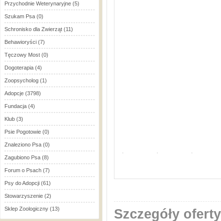
Przychodnie Weterynaryjne
(5)
Szukam Psa
(0)
Schronisko dla Zwierząt
(11)
Behawioryści
(7)
Tęczowy Most
(0)
Dogoterapia
(4)
Zoopsycholog
(1)
Adopcje
(3798)
Fundacja
(4)
Klub
(3)
Psie Pogotowie
(0)
Znaleziono Psa
(0)
Zagubiono Psa
(8)
Forum o Psach
(7)
Psy do Adopcji
(61)
Stowarzyszenie
(2)
Sklep Zoologiczny
(13)
Szczegóły oferty