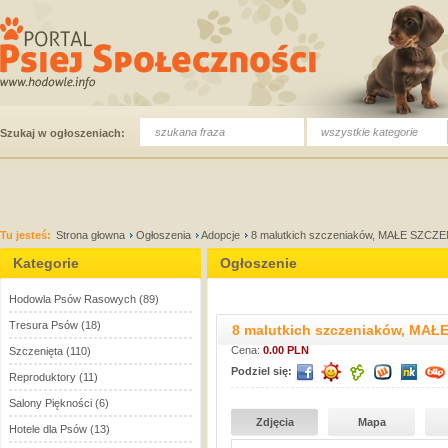
wszystkie kategorie
Szukaj w ogłoszeniach:
Tu jesteś:
Strona głowna
Ogłoszenia
Adopcje
8 malutkich szczeniaków, MAŁE SZCZ
Kategorie
Ogłoszenie
Hodowla Psów Rasowych
(89)
Tresura Psów
(18)
8 malutkich szczeniaków, MA
Cena:
0.00 PLN
Szczenięta
(110)
Podziel się:
Reproduktory
(11)
Salony Piękności
(6)
Zdjęcia
Mapa
Hotele dla Psów
(13)