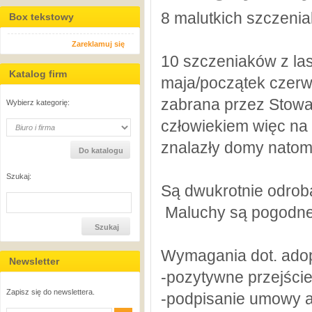
8 malutkich szcze
Box tekstowy
Zareklamuj się
10 szczeniaków z las
Katalog firm
maja/początek czerw
zabrana przez Stowar
Wybierz kategorię:
człowiekiem więc na
znalazły domy natom
Szukaj:
Są dwukrotnie odroba
Maluchy są pogodne 
Wymagania dot. adop
Newsletter
-pozytywne przejście
Zapisz się do newslettera.
-podpisanie umowy 