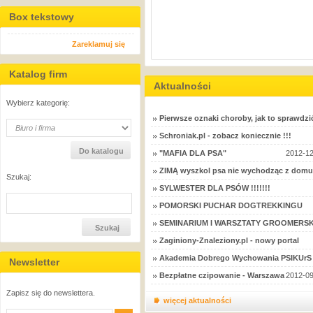
Box tekstowy
Zareklamuj się
Katalog firm
Aktualności
Wybierz kategorię:
Pierwsze oznaki choroby, jak to sprawdzi
Schroniak.pl - zobacz koniecznie !!!
"MAFIA DLA PSA"
2012-12
ZIMĄ wyszkol psa nie wychodząc z domu
Szukaj:
SYLWESTER DLA PSÓW !!!!!!!
POMORSKI PUCHAR DOGTREKKINGU
SEMINARIUM I WARSZTATY GROOMERSK
Zaginiony-Znaleziony.pl - nowy portal
Akademia Dobrego Wychowania PSIKUrS 
Newsletter
Bezpłatne czipowanie - Warszawa
2012-09
Zapisz się do newslettera.
więcej aktualności