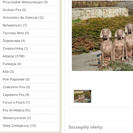
Przychodnie Weterynaryjne
(5)
Szukam Psa
(0)
Schronisko dla Zwierząt
(11)
Behawioryści
(7)
Tęczowy Most
(0)
Dogoterapia
(4)
Zoopsycholog
(1)
Adopcje
(3798)
Fundacja
(4)
Klub
(3)
Psie Pogotowie
(0)
Znaleziono Psa
(0)
Zagubiono Psa
(8)
Forum o Psach
(7)
Psy do Adopcji
(61)
Stowarzyszenie
(2)
Sklep Zoologiczny
(13)
Szczegóły oferty: