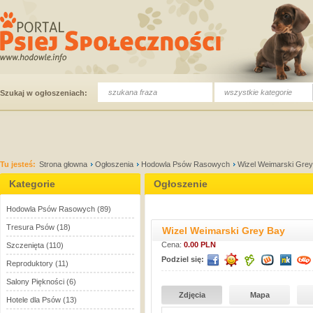
wszystkie kategorie
Szukaj w ogłoszeniach:
Tu jesteś:
Strona głowna
Ogłoszenia
Hodowla Psów Rasowych
Wizel Weimarski Gre
Kategorie
Ogłoszenie
Hodowla Psów Rasowych
(89)
Tresura Psów
(18)
Wizel Weimarski Grey Bay
Cena:
0.00 PLN
Szczenięta
(110)
Podziel się:
Reproduktory
(11)
Salony Piękności
(6)
Zdjęcia
Mapa
Hotele dla Psów
(13)