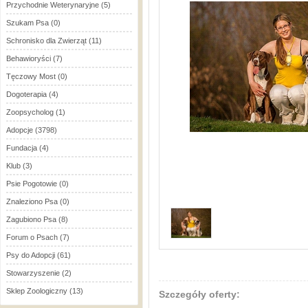
Przychodnie Weterynaryjne
(5)
Szukam Psa
(0)
Schronisko dla Zwierząt
(11)
Behawioryści
(7)
Tęczowy Most
(0)
Dogoterapia
(4)
Zoopsycholog
(1)
Adopcje
(3798)
Fundacja
(4)
Klub
(3)
Psie Pogotowie
(0)
Znaleziono Psa
(0)
Zagubiono Psa
(8)
Forum o Psach
(7)
Psy do Adopcji
(61)
Stowarzyszenie
(2)
Sklep Zoologiczny
(13)
Szczegóły oferty: