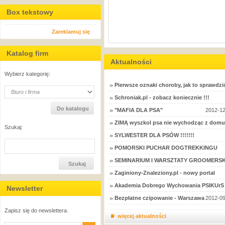
Box tekstowy
Zareklamuj się
Katalog firm
Aktualności
Wybierz kategorię:
Pierwsze oznaki choroby, jak to sprawdzi
Schroniak.pl - zobacz koniecznie !!!
"MAFIA DLA PSA"
2012-12
ZIMĄ wyszkol psa nie wychodząc z domu
Szukaj:
SYLWESTER DLA PSÓW !!!!!!!
POMORSKI PUCHAR DOGTREKKINGU
SEMINARIUM I WARSZTATY GROOMERSK
Zaginiony-Znaleziony.pl - nowy portal
Akademia Dobrego Wychowania PSIKUrS 
Newsletter
Bezpłatne czipowanie - Warszawa
2012-09
Zapisz się do newslettera.
więcej aktualności