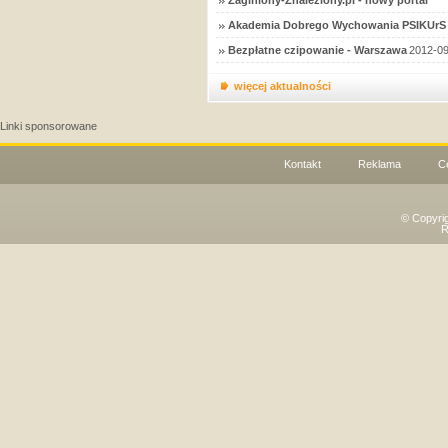
Zaginiony-Znaleziony.pl - nowy portal
Akademia Dobrego Wychowania PSIKUrS 
Bezpłatne czipowanie - Warszawa
2012-09
więcej aktualności
Linki sponsorowane
Kontakt
Reklama
C
© Copyri
R