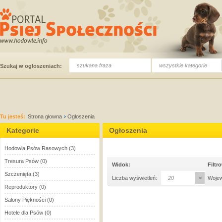
wszystkie kategorie
Szukaj w ogłoszeniach:
Tu jesteś:
Strona głowna
Ogłoszenia
Kategorie
Ogłoszenia
Hodowla Psów Rasowych
(3)
Tresura Psów
(0)
Widok:
Filtr
Szczenięta
(3)
Liczba wyświetleń:
20
Woje
Reproduktory
(0)
Salony Piękności
(0)
Hotele dla Psów
(0)