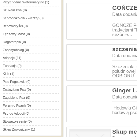
Przychodnie Weterynaryjne
(1)
GOŃCZE 
Szukam Psa
(0)
Data dodani
Schronisko dla Zwierząt
(0)
GOŃCZE POL
Behawioryści
(0)
tradycjami 
sezonie…
Tęczowy Most
(0)
Dogoterapia
(0)
szczenia
Zoopsycholog
(0)
Data dodani
Adopcje
(11)
Fundacja
(0)
Szczeniaki 
południowej
Klub
(1)
ODBIORU 
Psie Pogotowie
(0)
Ginger L
Znaleziono Psa
(0)
Data dodani
Zagubiono Psa
(0)
Forum o Psach
(0)
Hodowla Gin
hodowlą psó
Psy do Adopcji
(0)
Stowarzyszenie
(0)
Sklep Zoologiczny
(1)
Skup meta