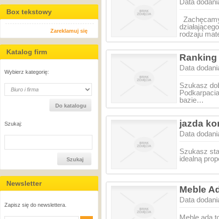
Data dodani
Box tekstowy
Zachęcamy d
działająceg
Zareklamuj się
rodzaju mat
Katalog firm
Ranking 
Data dodani
Wybierz kategorię:
Szukasz dob
Podkarpacia
bazie…
jazda k
Szukaj:
Data dodani
Szukasz sta
idealną pro
Newsletter
Meble A
Data dodani
Zapisz się do newslettera.
Meble ada to