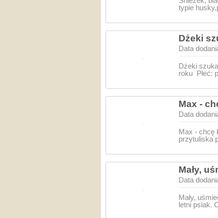
Śniezek, bi
typie husky
Dżeki sz
Data dodani
Dżeki szuka
roku Płeć: 
Max - ch
Data dodani
Max - chcę b
przytuliska
Mały, uś
Data dodani
Mały, uśmie
letni psiak.