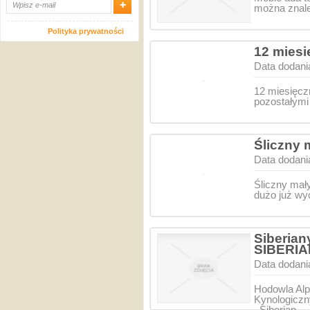
można znale
Polityka prywatności
12 miesi
Data dodani
12 miesięc
pozostałymi
Śliczny 
Data dodani
Śliczny mał
dużo już wy
Siberian
SIBERI
Data dodani
Hodowla Alp
Kynologiczn
. Siberian…