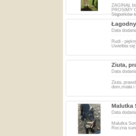
ZAGINĄŁ bi
PROSIMY O
Stąporków 
Łagodny
Data dodani
Rudi - piękn
Uwielbia się
Ziuta, p
Data dodani
Ziuta, praw
dom,miała i 
Malutka 
Data dodani
Malutka Sonj
Roczna suni