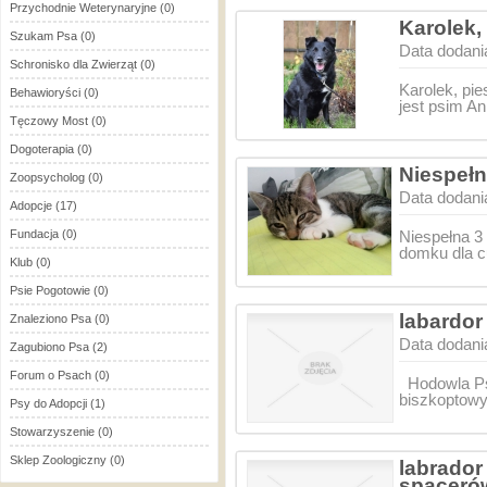
Przychodnie Weterynaryjne
(0)
Karolek,
Szukam Psa
(0)
Data dodani
Schronisko dla Zwierząt
(0)
Karolek, pi
Behawioryści
(0)
jest psim A
Tęczowy Most
(0)
Dogoterapia
(0)
Niespełn
Zoopsycholog
(0)
Data dodani
Adopcje
(17)
Fundacja
(0)
Niespełna 3
domku dla c
Klub
(0)
Psie Pogotowie
(0)
labardor
Znaleziono Psa
(0)
Data dodani
Zagubiono Psa
(2)
Forum o Psach
(0)
Hodowla Ps
biszkoptowy
Psy do Adopcji
(1)
Stowarzyszenie
(0)
Sklep Zoologiczny
(0)
labrador
spaceró