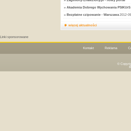
Zaginiony-Znaleziony.pl - nowy portal
Akademia Dobrego Wychowania PSIKUrS 
Bezpłatne czipowanie - Warszawa
2012-09
więcej aktualności
Linki sponsorowane
Kontakt
Reklama
C
© Copyri
R