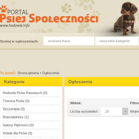
wszystkie kategorie
Szukaj w ogłoszeniach:
Tu jesteś:
Strona głowna
Ogłoszenia
Kategorie
Ogłoszenia
Hodowla Psów Rasowych
(0)
Tresura Psów
(0)
Widok:
Filtr
Szczenięta
(0)
Liczba wyświetleń:
20
Woje
Reproduktory
(1)
Salony Piękności
(0)
Hotele dla Psów
(0)