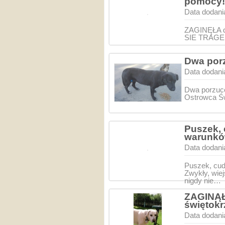
pomocy!
Data dodani
ZAGINĘŁA 
SIE TRAGE
Dwa porz
Data dodani
Dwa porzuco
Ostrowca Św
Puszek,
warunkó
Data dodani
Puszek, cu
Zwykły, wie
nigdy nie…
ZAGINĄŁ
świętok
Data dodani