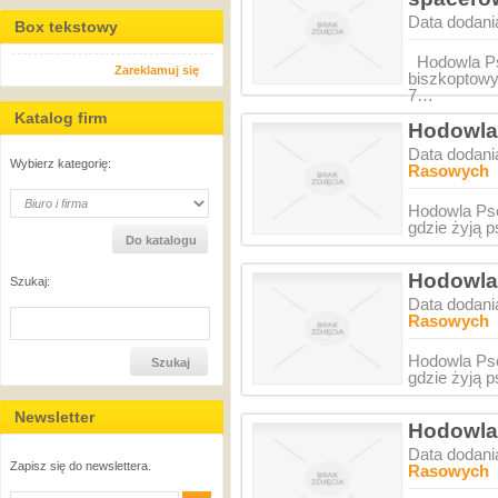
Data dodani
Box tekstowy
Hodowla Ps
Zareklamuj się
biszkoptowy
7…
Katalog firm
Hodowla
Data dodani
Wybierz kategorię:
Rasowych
Hodowla Psó
gdzie żyją 
Hodowla
Szukaj:
Data dodani
Rasowych
Hodowla Psó
gdzie żyją 
Newsletter
Hodowla
Data dodani
Zapisz się do newslettera.
Rasowych