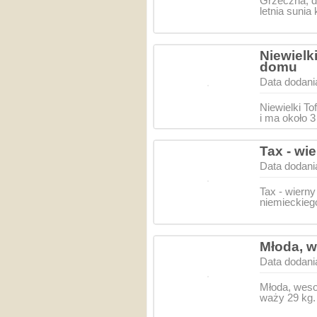
Grzeczna, d
letnia suni
Niewielk
domu
Data dodani
Niewielki T
i ma około 3
Tax - wi
Data dodani
Tax - wiern
niemieckiego
Młoda, w
Data dodani
Młoda, wesoł
waży 29 kg