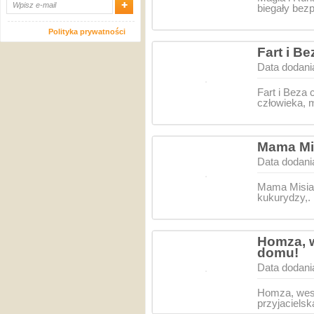
biegały bez
Polityka prywatności
Fart i B
Data dodani
Fart i Beza
człowieka, m
Mama Mis
Data dodani
Mama Misia 
kukurydzy,.
Homza, w
domu!
Data dodani
Homza, weso
przyjaciels