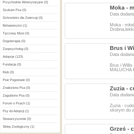
Przychodnie Weterynaryjne
(0)
Moka - m
Szukam Psa
(0)
Data dodani
Schronisko dla Zwierząt
(0)
Moka - młod
Behawioryści
(1)
Drobna,lekk
Tęczowy Most
(0)
Dogoterapia
(0)
Brus i W
Zoopsycholog
(0)
Data dodani
Adopcje
(123)
Fundacja
(0)
Brus i Wil
MALUCHA K
Klub
(0)
Psie Pogotowie
(0)
Zuzia -
Znaleziono Psa
(0)
Data dodani
Zagubiono Psa
(0)
Forum o Psach
(1)
Zuzia - cud
skorym do z
Psy do Adopcji
(1)
Stowarzyszenie
(0)
Sklep Zoologiczny
(1)
Grześ - 