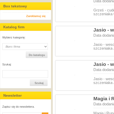
Data dodani
Box tekstowy
Grześ - cud
szczeniaka
Zareklamuj się
Katalog firm
Jasio -
Data dodani
Wybierz kategorię:
Jasio - we
szczeniaka 
Jasio -
Szukaj:
Data dodani
Jasio - we
szczeniaka 
Newsletter
Magia i 
Data dodani
Zapisz się do newslettera.
Magia i Run