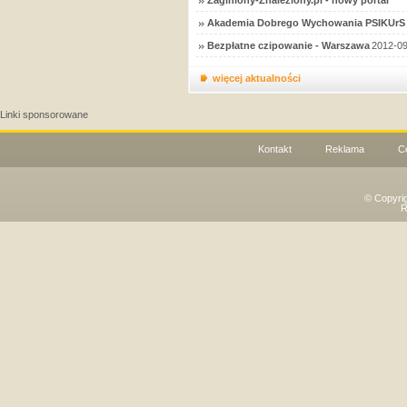
Zaginiony-Znaleziony.pl - nowy portal
Akademia Dobrego Wychowania PSIKUrS 
Bezpłatne czipowanie - Warszawa
2012-09
więcej aktualności
Linki sponsorowane
Kontakt
Reklama
C
© Copyri
R