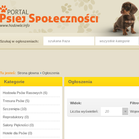
wszystkie kategorie
Szukaj w ogłoszeniach:
Tu jesteś:
Strona głowna
Ogłoszenia
Kategorie
Ogłoszenia
Hodowla Psów Rasowych
(6)
Tresura Psów
(5)
Widok:
Filtr
Szczenięta
(10)
Liczba wyświetleń:
20
Woje
Reproduktory
(0)
Salony Piękności
(0)
Hotele dla Psów
(0)