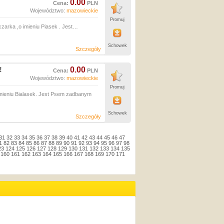
0.00
Cena:
PLN
Województwo:
mazowieckie
Promuj
zarka ,o imieniu Piasek . Jest…
Schowek
Szczegóły
!
0.00
Cena:
PLN
Województwo:
mazowieckie
Promuj
mieniu Bialasek. Jest Psem zadbanym
Schowek
Szczegóły
31
32
33
34
35
36
37
38
39
40
41
42
43
44
45
46
47
1
82
83
84
85
86
87
88
89
90
91
92
93
94
95
96
97
98
23
124
125
126
127
128
129
130
131
132
133
134
135
160
161
162
163
164
165
166
167
168
169
170
171