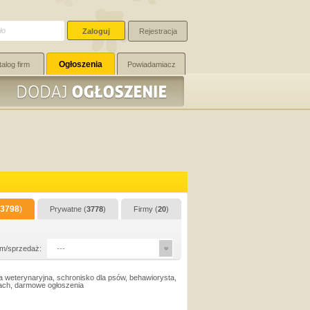
Rejestracja
Ogłoszenia
talog firm
Powiadamiacz
3798
)
Prywatne (
3778
)
Firmy (
20
)
m/sprzedaż:
---
a weterynaryjna, schronisko dla psów, behawiorysta,
sach, darmowe ogłoszenia