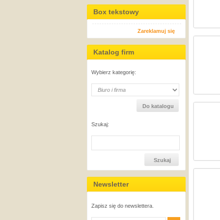
Box tekstowy
Zareklamuj się
Katalog firm
Wybierz kategorię:
Szukaj:
Newsletter
Zapisz się do newslettera.