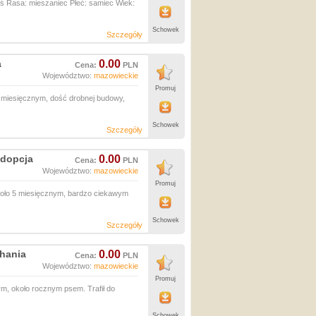
ś Rasa: mieszaniec Płeć: samiec Wiek:
Schowek
Szczegóły
a
0.00
Cena:
PLN
Województwo:
mazowieckie
Promuj
 miesięcznym, dość drobnej budowy,
Schowek
Szczegóły
adopcja
0.00
Cena:
PLN
Województwo:
mazowieckie
Promuj
koło 5 miesięcznym, bardzo ciekawym
Schowek
Szczegóły
chania
0.00
Cena:
PLN
Województwo:
mazowieckie
Promuj
ym, około rocznym psem. Trafił do
Schowek