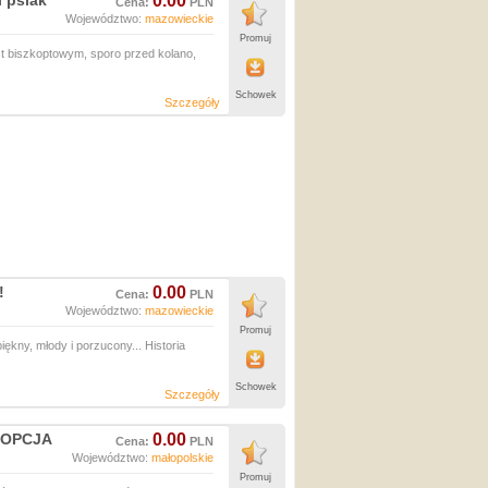
i psiak
0.00
Cena:
PLN
Województwo:
mazowieckie
Promuj
st biszkoptowym, sporo przed kolano,
Schowek
Szczegóły
!
0.00
Cena:
PLN
Województwo:
mazowieckie
Promuj
ny, młody i porzucony... Historia
Schowek
Szczegóły
ADOPCJA
0.00
Cena:
PLN
Województwo:
małopolskie
Promuj