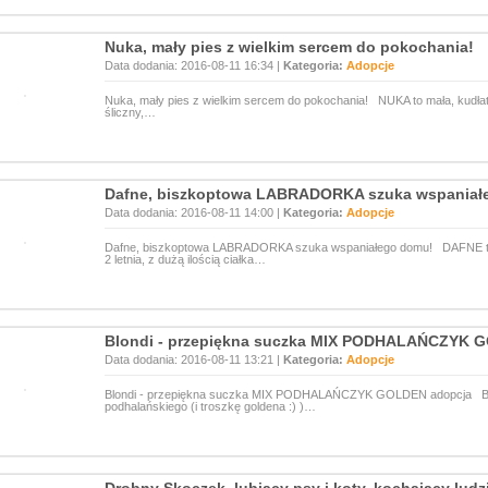
Nuka, mały pies z wielkim sercem do pokochania!
Data dodania: 2016-08-11 16:34 |
Kategoria:
Adopcje
Nuka, mały pies z wielkim sercem do pokochania! NUKA to mała, kudłata
śliczny,…
Dafne, biszkoptowa LABRADORKA szuka wspaniał
Data dodania: 2016-08-11 14:00 |
Kategoria:
Adopcje
Dafne, biszkoptowa LABRADORKA szuka wspaniałego domu! DAFNE to 
2 letnia, z dużą ilością ciałka…
Blondi - przepiękna suczka MIX PODHALAŃCZYK 
Data dodania: 2016-08-11 13:21 |
Kategoria:
Adopcje
Blondi - przepiękna suczka MIX PODHALAŃCZYK GOLDEN adopcja BLO
podhalańskiego (i troszkę goldena :) )…