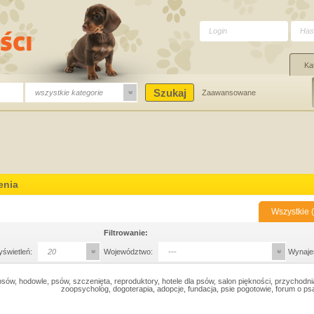
Ka
wszystkie kategorie
Zaawansowane
enia
Wszystkie (
Filtrowanie:
yświetleń:
20
Województwo:
---
Wynaje
sów, hodowle, psów, szczenięta, reproduktory, hotele dla psów, salon piękności, przychodni
zoopsycholog, dogoterapia, adopcje, fundacja, psie pogotowie, forum o p