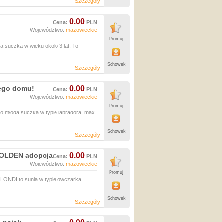
Szczegóły
0.00
Cena:
PLN
Województwo:
mazowieckie
Promuj
 suczka w wieku około 3 lat. To
Schowek
Szczegóły
ego domu!
0.00
Cena:
PLN
Województwo:
mazowieckie
Promuj
młoda suczka w typie labradora, max
Schowek
Szczegóły
GOLDEN adopcja
0.00
Cena:
PLN
Województwo:
mazowieckie
Promuj
NDI to sunia w typie owczarka
Schowek
Szczegóły