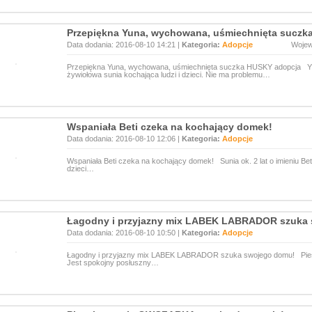
Przepiękna Yuna, wychowana, uśmiechnięta suczk
Data dodania: 2016-08-10 14:21 |
Kategoria:
Adopcje
Woje
Przepiękna Yuna, wychowana, uśmiechnięta suczka HUSKY adopcja YU
żywiołowa sunia kochająca ludzi i dzieci. Nie ma problemu…
Wspaniała Beti czeka na kochający domek!
Data dodania: 2016-08-10 12:06 |
Kategoria:
Adopcje
Wspaniała Beti czeka na kochający domek! Sunia ok. 2 lat o imieniu Bet
dzieci…
Łagodny i przyjazny mix LABEK LABRADOR szuka
Data dodania: 2016-08-10 10:50 |
Kategoria:
Adopcje
Łagodny i przyjazny mix LABEK LABRADOR szuka swojego domu! Piesek
Jest spokojny posłuszny…