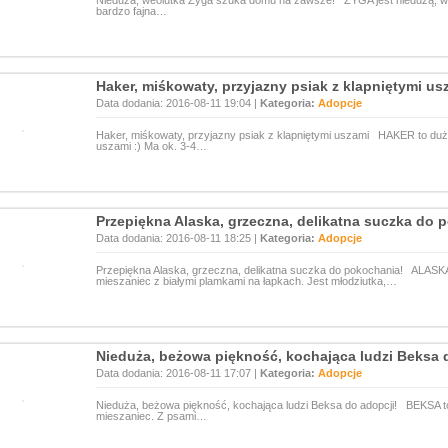
Nieduża, weolutka Zyga szuka domu na zawsze! ZYGA jest niedużą, wes
bardzo fajna…
Haker, miśkowaty, przyjazny psiak z klapniętymi us
Data dodania: 2016-08-11 19:04 |
Kategoria:
Adopcje
Haker, miśkowaty, przyjazny psiak z klapniętymi uszami HAKER to duży
uszami :) Ma ok. 3-4…
Przepiękna Alaska, grzeczna, delikatna suczka do 
Data dodania: 2016-08-11 18:25 |
Kategoria:
Adopcje
Przepiękna Alaska, grzeczna, delikatna suczka do pokochania! ALASKA
mieszaniec z białymi plamkami na łapkach. Jest młodziutka,…
Nieduża, beżowa piękność, kochająca ludzi Beksa 
Data dodania: 2016-08-11 17:07 |
Kategoria:
Adopcje
Nieduża, beżowa piękność, kochająca ludzi Beksa do adopcji! BEKSA to 
mieszaniec. Z psami…