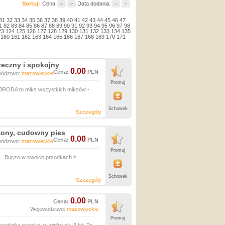
Sortuj:
Cena
Data dodania
31
32
33
34
35
36
37
38
39
40
41
42
43
44
45
46
47
1
82
83
84
85
86
87
88
89
90
91
92
93
94
95
96
97
98
23
124
125
126
127
128
129
130
131
132
133
134
135
160
161
162
163
164
165
166
167
168
169
170
171
zeczny i spokojny
0.00
Cena:
PLN
wództwo:
mazowieckie
Promuj
 BRODA to miks wszystkich miksów -
Schowek
Szczegóły
ny, cudowny pies
0.00
Cena:
PLN
wództwo:
mazowieckie
Promuj
Buczo w swoich przodkach z
Schowek
Szczegóły
0.00
Cena:
PLN
Województwo:
mazowieckie
Promuj