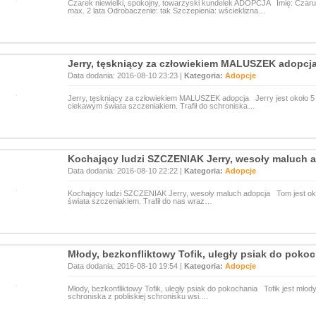
Czarek niewielki, spokojny, towarzyski kundelek ADOPCJA Imię: Czaru
max. 2 lata Odrobaczenie: tak Szczepienia: wścieklizna…
Jerry, tęskniący za człowiekiem MALUSZEK adopcj
Data dodania: 2016-08-10 23:23 |
Kategoria:
Adopcje
Jerry, tęskniący za człowiekiem MALUSZEK adopcja Jerry jest około 5
ciekawym świata szczeniakiem. Trafił do schroniska…
Kochający ludzi SZCZENIAK Jerry, wesoły maluch 
Data dodania: 2016-08-10 22:22 |
Kategoria:
Adopcje
Kochający ludzi SZCZENIAK Jerry, wesoły maluch adopcja Tom jest o
świata szczeniakiem. Trafił do nas wraz…
Młody, bezkonfliktowy Tofik, uległy psiak do poko
Data dodania: 2016-08-10 19:54 |
Kategoria:
Adopcje
Młody, bezkonfliktowy Tofik, uległy psiak do pokochania Tofik jest młod
schroniska z pobliskiej schronisku wsi.…