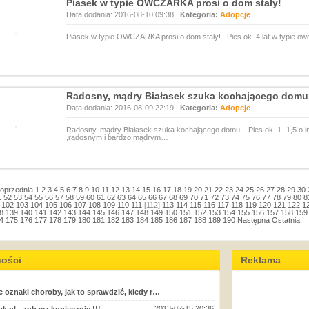
Piasek w typie OWCZARKA prosi o dom stały!
Data dodania: 2016-08-10 09:38 |
Kategoria:
Adopcje
Piasek w typie OWCZARKA prosi o dom stały! Pies ok. 4 lat w typie owc
Radosny, mądry Białasek szuka kochającego domu
Data dodania: 2016-08-09 22:19 |
Kategoria:
Adopcje
Radosny, mądry Białasek szuka kochającego domu! Pies ok. 1- 1,5 o i
,radosnym i bardzo mądrym…
oprzednia
1
2
3
4
5
6
7
8
9
10
11
12
13
14
15
16
17
18
19
20
21
22
23
24
25
26
27
28
29
30
1
52
53
54
55
56
57
58
59
60
61
62
63
64
65
66
67
68
69
70
71
72
73
74
75
76
77
78
79
80
8
102
103
104
105
106
107
108
109
110
111
[112]
113
114
115
116
117
118
119
120
121
122
1
8
139
140
141
142
143
144
145
146
147
148
149
150
151
152
153
154
155
156
157
158
159
4
175
176
177
178
179
180
181
182
183
184
185
186
187
188
189
190
Następna
Ostatnia
ności
Reklama
e oznaki choroby, jak to sprawdzić, kiedy r…
2013-02-15 20:36