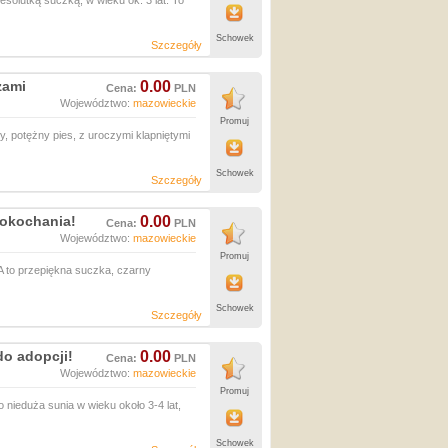
olutką suczką, w wieku ok. 3 lat. To
Schowek
Szczegóły
zami
0.00
Cena:
PLN
Województwo:
mazowieckie
Promuj
, potężny pies, z uroczymi klapniętymi
Schowek
Szczegóły
pokochania!
0.00
Cena:
PLN
Województwo:
mazowieckie
Promuj
 to przepiękna suczka, czarny
Schowek
Szczegóły
do adopcji!
0.00
Cena:
PLN
Województwo:
mazowieckie
Promuj
nieduża sunia w wieku około 3-4 lat,
Schowek