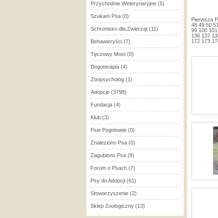
Przychodnie Weterynaryjne
(5)
Szukam Psa
(0)
Pierwsza
P
48
49
50
5
Schronisko dla Zwierząt
(11)
99
100
101
136
137
13
172
173
17
Behawioryści
(7)
Tęczowy Most
(0)
Dogoterapia
(4)
Zoopsycholog
(1)
Adopcje
(3798)
Fundacja
(4)
Klub
(3)
Psie Pogotowie
(0)
Znaleziono Psa
(0)
Zagubiono Psa
(8)
Forum o Psach
(7)
Psy do Adopcji
(61)
Stowarzyszenie
(2)
Sklep Zoologiczny
(13)