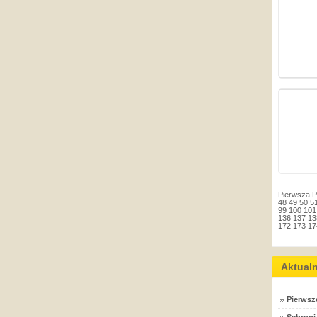
Pierwsza
P
48
49
50
5
99
100
101
136
137
13
172
173
17
Aktual
Pierwsz