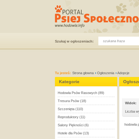
Szukaj w ogłoszeniach:
Tu jesteś:
Strona głowna
Ogłoszenia
Adopcje
Kategorie
Ogłosz
Hodowla Psów Rasowych
(89)
Tresura Psów
(18)
Widok:
Szczenięta
(110)
Liczba w
Reproduktory
(11)
hodowla p
Salony Piękności
(6)
Hotele dla Psów
(13)