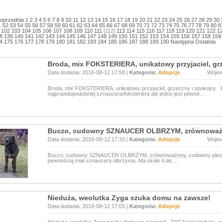
oprzednia
1
2
3
4
5
6
7
8
9
10
11
12
13
14
15
16
17
18
19
20
21
22
23
24
25
26
27
28
29
30
1
52
53
54
55
56
57
58
59
60
61
62
63
64
65
66
67
68
69
70
71
72
73
74
75
76
77
78
79
80
8
102
103
104
105
106
107
108
109
110
111
[112]
113
114
115
116
117
118
119
120
121
122
1
8
139
140
141
142
143
144
145
146
147
148
149
150
151
152
153
154
155
156
157
158
159
4
175
176
177
178
179
180
181
182
183
184
185
186
187
188
189
190
Następna
Ostatnia
Broda, mix FOKSTERIERA, unikatowy przyjaciel, gr
Data dodania: 2016-08-12 17:58 |
Kategoria:
Adopcje
Woje
Broda, mix FOKSTERIERA, unikatowy przyjaciel, grzeczny i spokojny
najprawdopodobniej sznaucera/foksteriera ale jedno jest pewne…
Buczo, cudowny SZNAUCER OLBRZYM, zrównoważo
Data dodania: 2016-08-12 17:33 |
Kategoria:
Adopcje
Woje
Buczo, cudowny SZNAUCER OLBRZYM, zrównoważony, cudowny pies 
pewnością miał sznaucera olbrzyma. Ma około 6 lat,…
Nieduża, weolutka Zyga szuka domu na zawsze!
Data dodania: 2016-08-12 17:03 |
Kategoria:
Adopcje