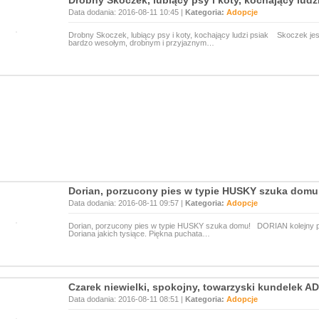
Drobny Skoczek, lubiący psy i koty, kochający ludz
Data dodania: 2016-08-11 10:45 |
Kategoria:
Adopcje
Drobny Skoczek, lubiący psy i koty, kochający ludzi psiak Skoczek je
bardzo wesołym, drobnym i przyjaznym…
Dorian, porzucony pies w typie HUSKY szuka domu
Data dodania: 2016-08-11 09:57 |
Kategoria:
Adopcje
Dorian, porzucony pies w typie HUSKY szuka domu! DORIAN kolejny pięk
Doriana jakich tysiące. Piękna puchata…
Czarek niewielki, spokojny, towarzyski kundelek 
Data dodania: 2016-08-11 08:51 |
Kategoria:
Adopcje