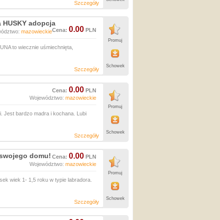
Szczegóły
a HUSKY adopcja
0.00
Cena:
PLN
wództwo:
mazowieckie
Promuj
NA to wiecznie uśmiechnięta,
Schowek
Szczegóły
0.00
Cena:
PLN
Województwo:
mazowieckie
Promuj
i. Jest bardzo madra i kochana. Lubi
Schowek
Szczegóły
 swojego domu!
0.00
Cena:
PLN
Województwo:
mazowieckie
Promuj
 wiek 1- 1,5 roku w typie labradora.
Schowek
Szczegóły