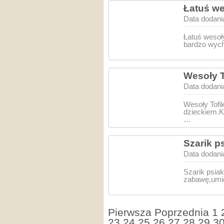
Łatuś we
Data dodani
Łatuś wesoły
bardzo wych
Wesoły T
Data dodani
Wesoły Tofi
dzieckiem.K
…
Szarik p
Data dodani
Szarik psiak
zabawę,umi
Pierwsza
Poprzednia
1
23
24
25
26
27
28
29
3