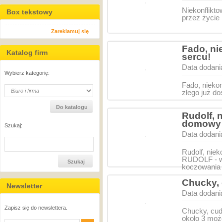
Niekonflikt
Box tekstowy
przez życie 
Zareklamuj się
Fado, ni
Katalog firm
sercu!
Data dodani
Wybierz kategorię:
Fado, niekon
złego już d
Rudolf, 
domowy i
Szukaj:
Data dodani
Rudolf, nie
RUDOLF - w 
koczowania
Chucky,
Newsletter
Data dodani
Zapisz się do newslettera.
Chucky, cu
około 3 moż