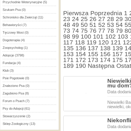
Przychodnie Weterynaryjne
(5)
Szukam Psa
(0)
Pierwsza
Poprzednia
1
Schronisko dla Zwierząt
(11)
23
24
25
26
27
28
29
3
48
49
50
51
52
53
54
5
Behawioryści
(7)
73
74
75
76
77
78
79
8
Tęczowy Most
(0)
98
99
100
101
102
103
Dogoterapia
(4)
117
118
119
120
121
12
135
136
137
138
139
1
Zoopsycholog
(1)
153
154
155
156
157
1
Adopcje
(3798)
171
172
173
174
175
1
Fundacja
(4)
189
190
Następna
Ostat
Klub
(3)
Psie Pogotowie
(0)
Niewielk
mu dom
Znaleziono Psa
(0)
Data dodani
Zagubiono Psa
(8)
Forum o Psach
(7)
Niewielki B
niewielki, ok
Psy do Adopcji
(61)
Stowarzyszenie
(2)
Niekonfl
Sklep Zoologiczny
(13)
Data dodani