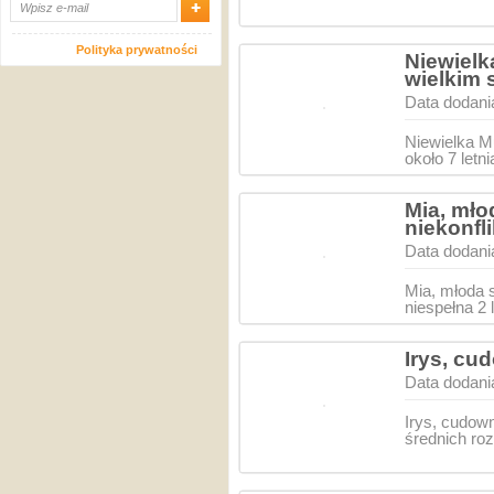
Polityka prywatności
Niewielk
wielkim 
Data dodani
Niewielka M
około 7 letn
Mia, mło
niekonfl
Data dodani
Mia, młoda 
niespełna 2
Irys, cu
Data dodani
Irys, cudown
średnich ro