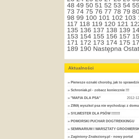
48
49
50
51
52
53
54
5
73
74
75
76
77
78
79
8
98
99
100
101
102
103
117
118
119
120
121
12
135
136
137
138
139
1
153
154
155
156
157
1
171
172
173
174
175
1
189
190
Następna
Ostat
Aktualności
Pierwsze oznaki choroby, jak to sprawdzi
Schroniak.pl - zobacz koniecznie !!!
"MAFIA DLA PSA"
2012-12
ZIMĄ wyszkol psa nie wychodząc z domu
SYLWESTER DLA PSÓW !!!!!!!
POMORSKI PUCHAR DOGTREKKINGU
SEMINARIUM I WARSZTATY GROOMERSK
Zaginiony-Znaleziony.pl - nowy portal