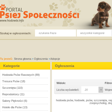
wszystkie kategorie
Szukaj w ogłoszeniach:
Tu jesteś:
Strona głowna
Ogłoszenia
Adopcje
Kategorie
Ogłoszenia
Hodowla Psów Rasowych
(89)
Tresura Psów
(18)
Widok:
Filtr
Szczenięta
(110)
Liczba wyświetleń:
20
Woje
Reproduktory
(11)
hodowla psów, hodowle, psów, szczenięta, rep
Salony Piękności
(6)
zoopsycholog, dog
Hotele dla Psów
(13)