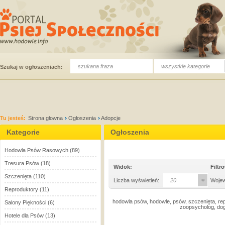
wszystkie kategorie
Szukaj w ogłoszeniach:
Tu jesteś:
Strona głowna
Ogłoszenia
Adopcje
Kategorie
Ogłoszenia
Hodowla Psów Rasowych
(89)
Tresura Psów
(18)
Widok:
Filtr
Szczenięta
(110)
Liczba wyświetleń:
20
Woje
Reproduktory
(11)
hodowla psów, hodowle, psów, szczenięta, rep
Salony Piękności
(6)
zoopsycholog, dog
Hotele dla Psów
(13)