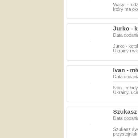
Wasyl - rod
który ma oko
Jurko - 
Data dodani
Jurko - kot
Ukrainy i wi
Ivan - m
Data dodani
Ivan - młody
Ukrainy, uci
Szukasz 
Data dodani
Szukasz świ
przystojnia