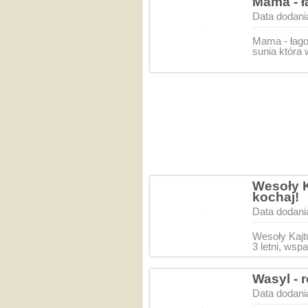
Mama - ł
Data dodani
Mama - łago
sunia która
Wesoły K
kochaj!
Data dodani
Wesoły Kajt
3 letni, wsp
Wasyl - 
Data dodani