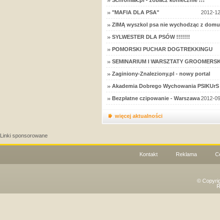
Schroniak.pl - zobacz koniecznie !!!
"MAFIA DLA PSA"
2012-12
ZIMĄ wyszkol psa nie wychodząc z domu
SYLWESTER DLA PSÓW !!!!!!!
POMORSKI PUCHAR DOGTREKKINGU
SEMINARIUM I WARSZTATY GROOMERSK
Zaginiony-Znaleziony.pl - nowy portal
Akademia Dobrego Wychowania PSIKUrS 
Bezpłatne czipowanie - Warszawa
2012-09
więcej aktualności
Linki sponsorowane
Kontakt
Reklama
C
© Copyri
R