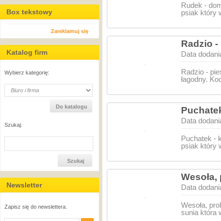
Rudek - dom
Box tekstowy
psiak który
Zareklamuj się
Radzio -
Katalog firm
Data dodani
Radzio - pi
Wybierz kategorię:
łagodny. Ko
Puchatek
Data dodani
Szukaj:
Puchatek - 
psiak który
Wesoła, 
Newsletter
Data dodani
Wesoła, prol
Zapisz się do newslettera.
sunia która