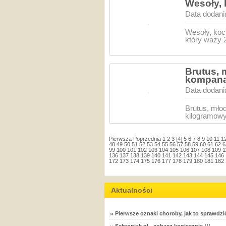
Wesoły, 
Data dodani
Wesoły, koc
który waży 
Brutus, 
kompana
Data dodani
Brutus, mło
kilogramowy
Pierwsza
Poprzednia
1
2
3
[4]
5
6
7
8
9
10
11
1
48
49
50
51
52
53
54
55
56
57
58
59
60
61
62
6
99
100
101
102
103
104
105
106
107
108
109
1
136
137
138
139
140
141
142
143
144
145
146
172
173
174
175
176
177
178
179
180
181
182
Aktualności
Pierwsze oznaki choroby, jak to sprawdzi