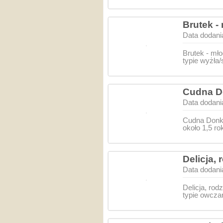
Brutek -
Data dodani
Brutek - mł
typie wyżła
Cudna Do
Data dodani
Cudna Donka
około 1,5 ro
Delicja,
Data dodani
Delicja, ro
typie owcza