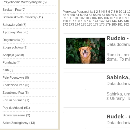
Przychodnie Weterynaryjne
(5)
Szukam Psa
(0)
Pierwsza
Poprzednia
1
2
3
[4]
5
6
7
8
9
10
11
1
48
49
50
51
52
53
54
55
56
57
58
59
60
61
62
6
Schronisko dla Zwierząt
(11)
99
100
101
102
103
104
105
106
107
108
109
1
136
137
138
139
140
141
142
143
144
145
146
172
173
174
175
176
177
178
179
180
181
182
Behawioryści
(7)
Tęczowy Most
(0)
Rudzio -
Dogoterapia
(4)
Data dodani
Zoopsycholog
(1)
Rudzio - mł
Adopcje
(3798)
domu. To mło
Fundacja
(4)
Klub
(3)
Sabinka,
Psie Pogotowie
(0)
Data dodani
Znaleziono Psa
(0)
Zagubiono Psa
(8)
Sabinka, ur
z Ukrainy. T
Forum o Psach
(7)
Psy do Adopcji
(61)
Stowarzyszenie
(2)
Rudek -
Data dodani
Sklep Zoologiczny
(13)