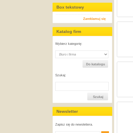
Box tekstowy
Zareklamuj się
Katalog firm
Wybierz kategorię:
Szukaj:
Newsletter
Zapisz się do newslettera.