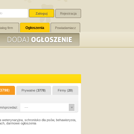
Rejestracja
Ogłoszenia
talog firm
Powiadamiacz
3798
)
Prywatne (
3778
)
Firmy (
20
)
m/sprzedaż:
---
a weterynaryjna, schronisko dla psów, behawiorysta,
sach, darmowe ogłoszenia