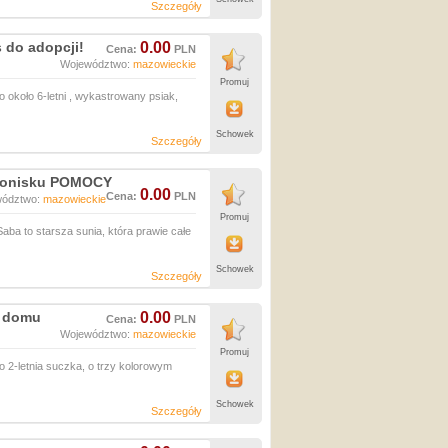
Szczegóły
s do adopcji!
0.00
Cena:
PLN
Województwo:
mazowieckie
Promuj
o około 6-letni , wykastrowany psiak,
Schowek
Szczegóły
chronisku POMOCY
0.00
Cena:
PLN
wództwo:
mazowieckie
Promuj
a to starsza sunia, która prawie całe
Schowek
Szczegóły
o domu
0.00
Cena:
PLN
Województwo:
mazowieckie
Promuj
 2-letnia suczka, o trzy kolorowym
Schowek
Szczegóły