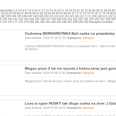
oprzednia
1
2
3
4
5
6
7
8
9
10
11
12
13
14
15
16
17
18
19
20
21
22
23
24
25
26
27
28
29
30
1
52
53
54
55
56
57
58
59
60
61
62
63
64
65
66
67
68
69
70
71
72
73
74
75
76
77
78
79
80
8
102
103
104
105
106
107
108
109
110
111
112
113
114
115
116
117
[118]
119
120
121
122
1
8
139
140
141
142
143
144
145
146
147
148
149
150
151
152
153
154
155
156
157
158
159
4
175
176
177
178
179
180
181
182
183
184
185
186
187
188
189
190
Następna
Ostatnia
Cudowna BERNARDYNKA Beti czeka na prawdziwy
Data dodania: 2016-07-08 12:25 |
Kategoria:
Adopcje
Cudowna BERNARDYNKA Beti czeka na prawdziwy dom! Beti to okolo 3 le
do jednej z…
Megan przez 5 lat nie wyszla z boksu,teraz jest go
Data dodania: 2016-07-08 11:25 |
Kategoria:
Adopcje
Megan przez 5 lat nie wyszla z boksu,teraz jest gotowa na dom! Megan 
Luna w typie HUSKY tak dlugo czeka na dom :( Gdz
Data dodania: 2016-07-08 10:52 |
Kategoria:
Adopcje