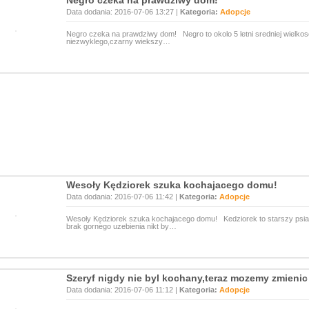
Negro czeka na prawdziwy dom!
Data dodania: 2016-07-06 13:27 |
Kategoria:
Adopcje
Negro czeka na prawdziwy dom! Negro to okolo 5 letni sredniej wielkosc
niezwyklego,czarny wiekszy…
Wesoły Kędziorek szuka kochajacego domu!
Data dodania: 2016-07-06 11:42 |
Kategoria:
Adopcje
Wesoły Kędziorek szuka kochajacego domu! Kedziorek to starszy psiak,
brak gornego uzebienia nikt by…
Szeryf nigdy nie byl kochany,teraz mozemy zmienic
Data dodania: 2016-07-06 11:12 |
Kategoria:
Adopcje