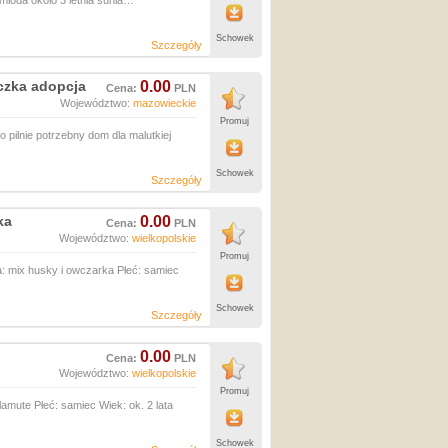
mloda okolo 3 letnia sunia…
Schowek
Szczegóły
czka adopcja
0.00
Cena:
PLN
Województwo:
mazowieckie
Promuj
pilnie potrzebny dom dla malutkiej
Schowek
Szczegóły
ka
0.00
Cena:
PLN
Województwo:
wielkopolskie
Promuj
a: mix husky i owczarka Płeć: samiec
Schowek
Szczegóły
0.00
Cena:
PLN
Województwo:
wielkopolskie
Promuj
amute Płeć: samiec Wiek: ok. 2 lata
Schowek