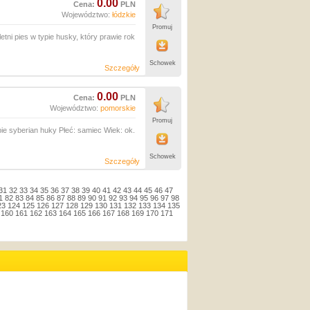
0.00
Cena:
PLN
Województwo:
łódzkie
Promuj
ni pies w typie husky, który prawie rok
Schowek
Szczegóły
0.00
Cena:
PLN
Województwo:
pomorskie
Promuj
pie syberian huky Płeć: samiec Wiek: ok.
Schowek
Szczegóły
31
32
33
34
35
36
37
38
39
40
41
42
43
44
45
46
47
1
82
83
84
85
86
87
88
89
90
91
92
93
94
95
96
97
98
23
124
125
126
127
128
129
130
131
132
133
134
135
160
161
162
163
164
165
166
167
168
169
170
171