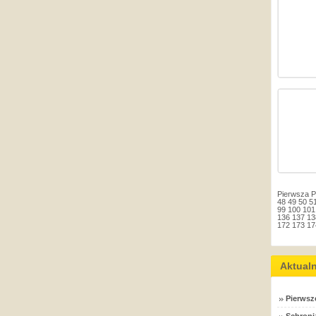
Pierwsza
P
48
49
50
5
99
100
101
136
137
13
172
173
17
Aktual
Pierwsz