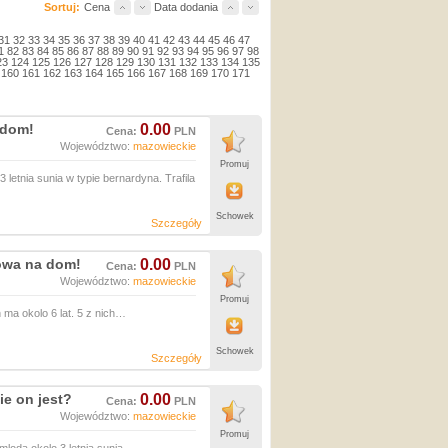
Sortuj:
Cena
Data dodania
31
32
33
34
35
36
37
38
39
40
41
42
43
44
45
46
47
1
82
83
84
85
86
87
88
89
90
91
92
93
94
95
96
97
98
23
124
125
126
127
128
129
130
131
132
133
134
135
160
161
162
163
164
165
166
167
168
169
170
171
 dom!
0.00
Cena:
PLN
Województwo:
mazowieckie
Promuj
tnia sunia w typie bernardyna. Trafila
Schowek
Szczegóły
towa na dom!
0.00
Cena:
PLN
Województwo:
mazowieckie
Promuj
ma okolo 6 lat. 5 z nich…
Schowek
Szczegóły
ie on jest?
0.00
Cena:
PLN
Województwo:
mazowieckie
Promuj