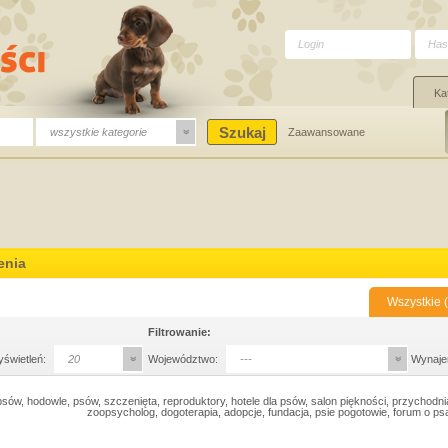
Ka
wszystkie kategorie
Zaawansowane
enia
Wszystkie (
Filtrowanie:
yświetleń:
20
Województwo:
---
Wynaje
sów, hodowle, psów, szczenięta, reproduktory, hotele dla psów, salon piękności, przychodni
zoopsycholog, dogoterapia, adopcje, fundacja, psie pogotowie, forum o p