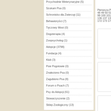
Przychodnie Weterynaryjne
(5)
Szukam Psa
(0)
Pierwsza
P
48
49
50
5
Schronisko dla Zwierząt
(11)
99
100
101
136
137
13
172
173
17
Behawioryści
(7)
Tęczowy Most
(0)
Dogoterapia
(4)
Zoopsycholog
(1)
Adopcje
(3798)
Fundacja
(4)
Klub
(3)
Psie Pogotowie
(0)
Znaleziono Psa
(0)
Zagubiono Psa
(8)
Forum o Psach
(7)
Psy do Adopcji
(61)
Stowarzyszenie
(2)
Sklep Zoologiczny
(13)