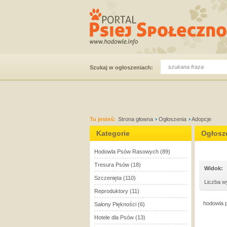
Szukaj w ogłoszeniach:
Tu jesteś:
Strona głowna
Ogłoszenia
Adopcje
Kategorie
Ogłosz
Hodowla Psów Rasowych
(89)
Tresura Psów
(18)
Widok:
Szczenięta
(110)
Liczba w
Reproduktory
(11)
hodowla p
Salony Piękności
(6)
Hotele dla Psów
(13)