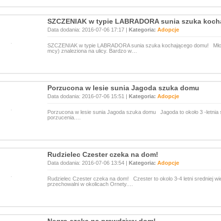
SZCZENIAK w typie LABRADORA sunia szuka koch
Data dodania: 2016-07-06 17:17 |
Kategoria:
Adopcje
SZCZENIAK w typie LABRADORA sunia szuka kochającego domu! Młodz
mcy) znaleziona na ulicy. Bardzo w…
Porzucona w lesie sunia Jagoda szuka domu
Data dodania: 2016-07-06 15:51 |
Kategoria:
Adopcje
Porzucona w lesie sunia Jagoda szuka domu Jagoda to około 3 -letnia s
porzucenia.…
Rudzielec Czester czeka na dom!
Data dodania: 2016-07-06 13:54 |
Kategoria:
Adopcje
Rudzielec Czester czeka na dom! Czester to okolo 3-4 letni sredniej w
przechowalni w okolicach Ornety.…