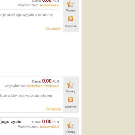
0.00
Cena:
PLN
Województwo:
mazowieckie
Promuj
i psiak.W jego wygladzie nie ma nic
Schowek
Szczegóły
0.00
Cena:
PLN
Województwo:
warmińsko-mazurskie
Promuj
ale gdyby nie siwa broda i niestety
Schowek
Szczegóły
 jego zycie
0.00
Cena:
PLN
Województwo:
mazowieckie
Promuj