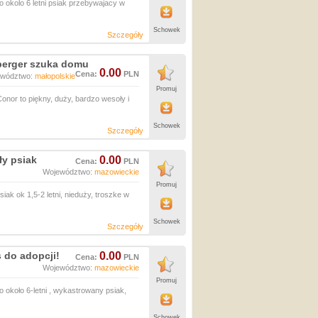
 okolo 6 letni psiak przebywajacy w
Schowek
Szczegóły
nberger szuka domu
0.00
Cena:
PLN
ewództwo:
małopolskie
Promuj
nor to piękny, duży, bardzo wesoły i
Schowek
Szczegóły
ły psiak
0.00
Cena:
PLN
Województwo:
mazowieckie
Promuj
ak ok 1,5-2 letni, nieduży, troszke w
Schowek
Szczegóły
s do adopcji!
0.00
Cena:
PLN
Województwo:
mazowieckie
Promuj
o około 6-letni , wykastrowany psiak,
Schowek