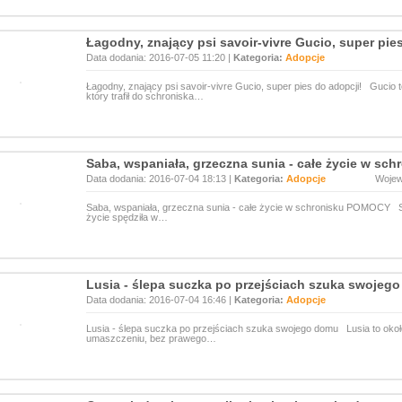
Łagodny, znający psi savoir-vivre Gucio, super pie
Data dodania: 2016-07-05 11:20 |
Kategoria:
Adopcje
Łagodny, znający psi savoir-vivre Gucio, super pies do adopcji! Gucio t
który trafił do schroniska…
Saba, wspaniała, grzeczna sunia - całe życie w s
Data dodania: 2016-07-04 18:13 |
Kategoria:
Adopcje
Woje
Saba, wspaniała, grzeczna sunia - całe życie w schronisku POMOCY Sab
życie spędziła w…
Lusia - ślepa suczka po przejściach szuka swojeg
Data dodania: 2016-07-04 16:46 |
Kategoria:
Adopcje
Lusia - ślepa suczka po przejściach szuka swojego domu Lusia to około
umaszczeniu, bez prawego…