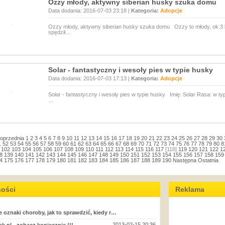
Ozzy młody, aktywny siberian husky szuka domu
Data dodania: 2016-07-03 23:18 |
Kategoria:
Adopcje
Ozzy młody, aktywny siberian husky szuka domu Ozzy to młody, ok.3 let
spędził…
Solar - fantastyczny i wesoły pies w typie husky
Data dodania: 2016-07-03 17:13 |
Kategoria:
Adopcje
Solar - fantastyczny i wesoły pies w typie husky Imię: Solar Rasa: w ty
…
oprzednia
1
2
3
4
5
6
7
8
9
10
11
12
13
14
15
16
17
18
19
20
21
22
23
24
25
26
27
28
29
30
1
52
53
54
55
56
57
58
59
60
61
62
63
64
65
66
67
68
69
70
71
72
73
74
75
76
77
78
79
80
8
102
103
104
105
106
107
108
109
110
111
112
113
114
115
116
117
[118]
119
120
121
122
1
8
139
140
141
142
143
144
145
146
147
148
149
150
151
152
153
154
155
156
157
158
159
4
175
176
177
178
179
180
181
182
183
184
185
186
187
188
189
190
Następna
Ostatnia
ności
Reklama
e oznaki choroby, jak to sprawdzić, kiedy r…
2013-02-15 20:36