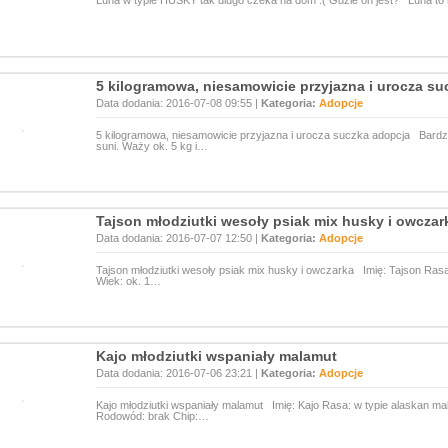
Luna w typie HUSKY tak dlugo czeka na dom :( Gdzie on jest? Luna to 
5 kilogramowa, niesamowicie przyjazna i urocza su
Data dodania: 2016-07-08 09:55 |
Kategoria:
Adopcje
5 kilogramowa, niesamowicie przyjazna i urocza suczka adopcja Bardzo 
suni. Waży ok. 5 kg i…
Tajson młodziutki wesoły psiak mix husky i owczar
Data dodania: 2016-07-07 12:50 |
Kategoria:
Adopcje
Tajson młodziutki wesoły psiak mix husky i owczarka Imię: Tajson Ras
Wiek: ok. 1…
Kajo młodziutki wspaniały malamut
Data dodania: 2016-07-06 23:21 |
Kategoria:
Adopcje
Kajo młodziutki wspaniały malamut Imię: Kajo Rasa: w typie alaskan mal
Rodowód: brak Chip:…