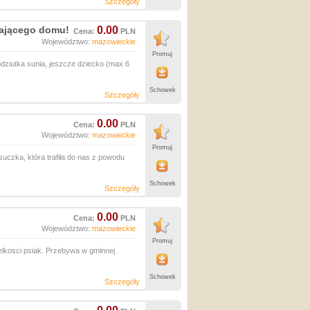
Szczegóły
ającego domu!
0.00
Cena:
PLN
Województwo:
mazowieckie
Promuj
iutka sunia, jeszcze dziecko (max 6
Schowek
Szczegóły
0.00
Cena:
PLN
Województwo:
mazowieckie
Promuj
uczka, która trafiła do nas z powodu
Schowek
Szczegóły
0.00
Cena:
PLN
Województwo:
mazowieckie
Promuj
ielkosci psiak. Przebywa w gminnej
Schowek
Szczegóły