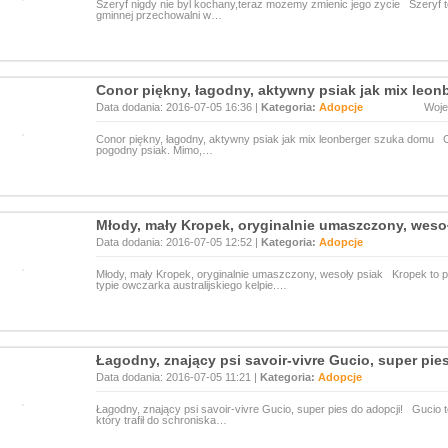
Szeryf nigdy nie byl kochany,teraz mozemy zmienic jego zycie Szeryf to
gminnej przechowalni w…
Conor piękny, łagodny, aktywny psiak jak mix leo
Data dodania: 2016-07-05 16:36 |
Kategoria:
Adopcje
Woj
Conor piękny, łagodny, aktywny psiak jak mix leonberger szuka domu Co
pogodny psiak. Mimo,…
Młody, mały Kropek, oryginalnie umaszczony, weso
Data dodania: 2016-07-05 12:52 |
Kategoria:
Adopcje
Młody, mały Kropek, oryginalnie umaszczony, wesoły psiak Kropek to psi
typie owczarka australijskiego kelpie.…
Łagodny, znający psi savoir-vivre Gucio, super pie
Data dodania: 2016-07-05 11:21 |
Kategoria:
Adopcje
Łagodny, znający psi savoir-vivre Gucio, super pies do adopcji! Gucio t
który trafił do schroniska…