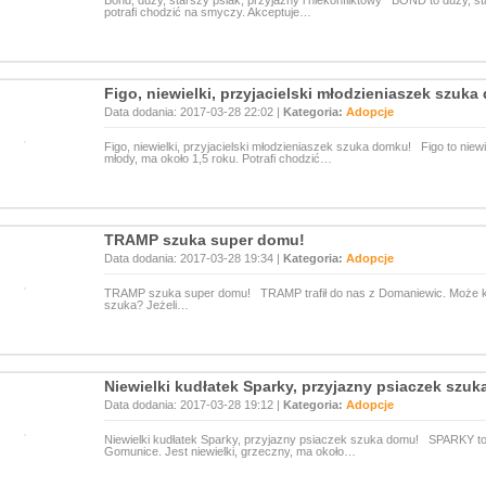
Bond, duży, starszy psiak, przyjazny i niekonfliktowy BOND to duży, st
potrafi chodzić na smyczy. Akceptuje…
Figo, niewielki, przyjacielski młodzieniaszek szuk
Data dodania: 2017-03-28 22:02 |
Kategoria:
Adopcje
Figo, niewielki, przyjacielski młodzieniaszek szuka domku! Figo to niewi
młody, ma około 1,5 roku. Potrafi chodzić…
TRAMP szuka super domu!
Data dodania: 2017-03-28 19:34 |
Kategoria:
Adopcje
TRAMP szuka super domu! TRAMP trafił do nas z Domaniewic. Może kt
szuka? Jeżeli…
Niewielki kudłatek Sparky, przyjazny psiaczek szu
Data dodania: 2017-03-28 19:12 |
Kategoria:
Adopcje
Niewielki kudłatek Sparky, przyjazny psiaczek szuka domu! SPARKY to 
Gomunice. Jest niewielki, grzeczny, ma około…