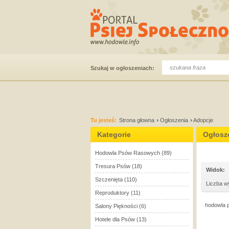
Szukaj w ogłoszeniach:
Tu jesteś:
Strona głowna
Ogłoszenia
Adopcje
Kategorie
Ogłosz
Hodowla Psów Rasowych
(89)
Tresura Psów
(18)
Widok:
Szczenięta
(110)
Liczba w
Reproduktory
(11)
hodowla p
Salony Piękności
(6)
Hotele dla Psów
(13)