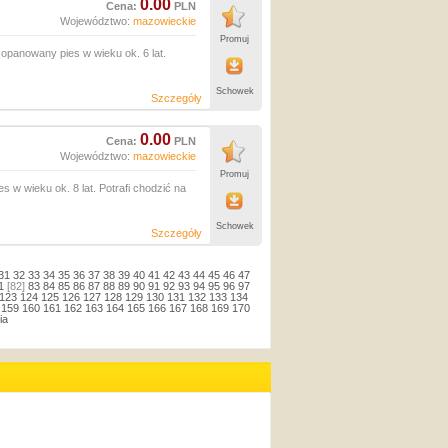
0.00
Cena:
PLN
Województwo:
mazowieckie
Promuj
, opanowany pies w wieku ok. 6 lat.
Schowek
Szczegóły
0.00
Cena:
PLN
Województwo:
mazowieckie
Promuj
w wieku ok. 8 lat. Potrafi chodzić na
Schowek
Szczegóły
31
32
33
34
35
36
37
38
39
40
41
42
43
44
45
46
47
1
[82]
83
84
85
86
87
88
89
90
91
92
93
94
95
96
97
123
124
125
126
127
128
129
130
131
132
133
134
159
160
161
162
163
164
165
166
167
168
169
170
ia