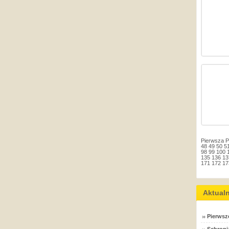
Pierwsza
P
48
49
50
5
98
99
100
135
136
13
171
172
17
Aktual
Pierwsz