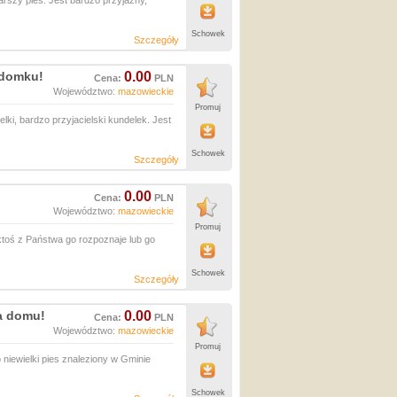
arszy pies. Jest bardzo przyjazny,
Schowek
Szczegóły
a domku!
0.00
Cena:
PLN
Województwo:
mazowieckie
Promuj
elki, bardzo przyjacielski kundelek. Jest
Schowek
Szczegóły
0.00
Cena:
PLN
Województwo:
mazowieckie
Promuj
oś z Państwa go rozpoznaje lub go
Schowek
Szczegóły
ka domu!
0.00
Cena:
PLN
Województwo:
mazowieckie
Promuj
niewielki pies znaleziony w Gminie
Schowek