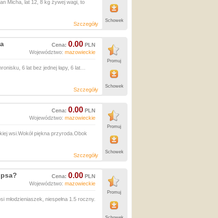
n Micha, lat 12, 8 kg żywej wagi, to
Schowek
Szczegóły
ja
0.00
Cena:
PLN
Województwo:
mazowieckie
Promuj
nisku, 6 lat bez jednej łapy, 6 lat…
Schowek
Szczegóły
0.00
Cena:
PLN
Województwo:
mazowieckie
Promuj
kiej wsi.Wokół piękna przyroda.Obok
Schowek
Szczegóły
 psa?
0.00
Cena:
PLN
Województwo:
mazowieckie
Promuj
si młodzieniaszek, niespełna 1.5 roczny.
Schowek