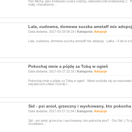
Pan Micha, pies królewski szuka rodziny, niekoniecznie królewskiej :) Pa
mały, charakterny…
Lala, cudowna, domowa suczka amstaff mix adopc
Data dodania: 2017-03-28 08:19 |
Kategoria:
Adopcje
Lala, cudowna, domowa suczka amstaff mix adopcja Lalka − 6 lat w schro
Pokochaj mnie a pójdę za Tobą w ogień
Data dodania: 2017-03-27 22:18 |
Kategoria:
Adopcje
Pokochaj mnie a pójdę za Tobą w ogień Mami urodziła się na mazowiec
niej łańcuch,chlew i kurnik.I…
Sid - psi anioł, grzeczny i wychowany, kto pokocha
Data dodania: 2017-03-27 21:04 |
Kategoria:
Adopcje
Sid - psi anioł, grzeczny i wychowany, kto pokocha psa? Oto Sid :) To p
Grzbietem…