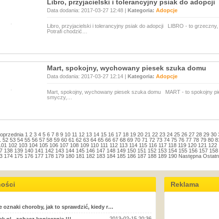
Libro, przyjacielski i tolerancyjny psiak do adopcji
Data dodania: 2017-03-27 12:48 |
Kategoria:
Adopcje
Libro, przyjacielski i tolerancyjny psiak do adopcji LIBRO - to grzeczny
Potrafi chodzić…
Mart, spokojny, wychowany piesek szuka domu
Data dodania: 2017-03-27 12:14 |
Kategoria:
Adopcje
Mart, spokojny, wychowany piesek szuka domu MART - to spokojny pies 
smyczy,…
oprzednia
1
2
3
4
5
6
7
8
9
10
11
12
13
14
15
16
17
18
19
20
21
22
23
24
25
26
27
28
29
30
1
52
53
54
55
56
57
58
59
60
61
62
63
64
65
66
67
68
69
70
71
72
73
74
75
76
77
78
79
80
8
101
102
103
104
105
106
107
108
109
110
111
112
113
114
115
116
117
118
119
120
121
122
7
138
139
140
141
142
143
144
145
146
147
148
149
150
151
152
153
154
155
156
157
158
3
174
175
176
177
178
179
180
181
182
183
184
185
186
187
188
189
190
Następna
Ostatn
ności
Reklama
e oznaki choroby, jak to sprawdzić, kiedy r…
2013-02-15 20:36