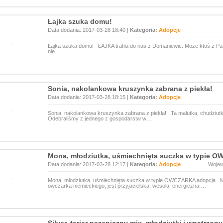
Łajka szuka domu!
Data dodania: 2017-03-28 18:40 |
Kategoria:
Adopcje
Łajka szuka domu! ŁAJKA trafiła do nas z Domaniewic. Może ktoś z Pańs
nie…
Sonia, nakolankowa kruszynka zabrana z piekła!
Data dodania: 2017-03-28 18:15 |
Kategoria:
Adopcje
Sonia, nakolankowa kruszynka zabrana z piekła! Ta malutka, chudziu
Odebraliśmy z jednego z gospodarstw w…
Mona, młodziutka, uśmiechnięta suczka w typie 
Data dodania: 2017-03-28 12:17 |
Kategoria:
Adopcje
Woje
Mona, młodziutka, uśmiechnięta suczka w typie OWCZARKA adopcja Mo
owczarka niemieckiego, jest przyjacielska, wesoła, energiczna.…