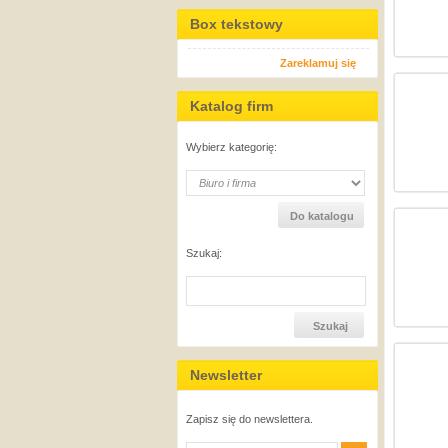
Box tekstowy
Zareklamuj się
Katalog firm
Wybierz kategorię:
Szukaj:
Newsletter
Zapisz się do newslettera.