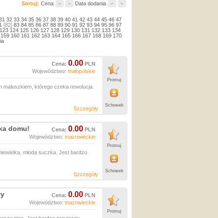
Sortuj:
Cena
Data dodania
31
32
33
34
35
36
37
38
39
40
41
42
43
44
45
46
47
1
[82]
83
84
85
86
87
88
89
90
91
92
93
94
95
96
97
123
124
125
126
127
128
129
130
131
132
133
134
159
160
161
162
163
164
165
166
167
168
169
170
ia
0.00
Cena:
PLN
Województwo:
małopolskie
Promuj
m maluszkiem, którego czeka rewolucja.
Schowek
Szczegóły
uka domu!
0.00
Cena:
PLN
Województwo:
mazowieckie
Promuj
iewielka, młoda suczka. Jest bardzo
Schowek
Szczegóły
wy
0.00
Cena:
PLN
Województwo:
mazowieckie
Promuj