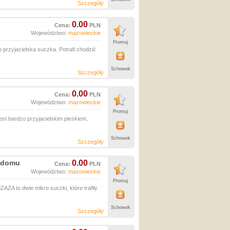
Szczegóły
0.00
Cena:
PLN
Województwo:
mazowieckie
Promuj
o przyjacielska suczka. Potrafi chodzić
Schowek
Szczegóły
0.00
Cena:
PLN
Województwo:
mazowieckie
Promuj
est bardzo przyjacielskim pieskiem,
Schowek
Szczegóły
ą domu
0.00
Cena:
PLN
Województwo:
mazowieckie
Promuj
A to dwie mikro suczki, które trafiły
Schowek
Szczegóły