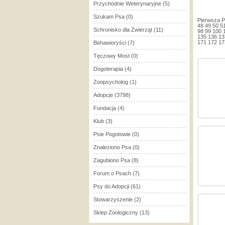
Przychodnie Weterynaryjne
(5)
Szukam Psa
(0)
Pierwsza
P
48
49
50
5
Schronisko dla Zwierząt
(11)
98
99
100
135
136
13
171
172
17
Behawioryści
(7)
Tęczowy Most
(0)
Dogoterapia
(4)
Zoopsycholog
(1)
Adopcje
(3798)
Fundacja
(4)
Klub
(3)
Psie Pogotowie
(0)
Znaleziono Psa
(0)
Zagubiono Psa
(8)
Forum o Psach
(7)
Psy do Adopcji
(61)
Stowarzyszenie
(2)
Sklep Zoologiczny
(13)