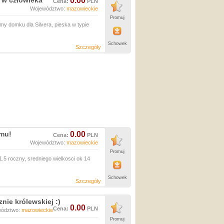
y w człowieka
0.00
Cena:
PLN
Województwo:
mazowieckie
Promuj
my domku dla Silvera, pieska w typie
Schowek
Szczegóły
omu!
0.00
Cena:
PLN
Województwo:
mazowieckie
Promuj
.5 roczny, sredniego wielkosci ok 14
Schowek
Szczegóły
nie królewskiej :)
0.00
Cena:
PLN
wództwo:
mazowieckie
Promuj