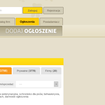
Rejestracja
Ogłoszenia
talog firm
Powiadamiacz
3798
)
Prywatne (
3778
)
Firmy (
20
)
m/sprzedaż:
---
a weterynaryjna, schronisko dla psów, behawiorysta,
sach, darmowe ogłoszenia