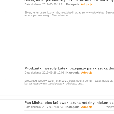
Silver, terier pszeniczny mix, młodziutki i wpatrzon
Data dodania: 2017-03-28 11:21 |
Kategoria:
Adopcje
Silver, terier pszeniczny mix, młodziutki i wpatrzony w człowieka Szuka
teriera pszenicznego. Ma cudowna,…
Młodziutki, wesoły Łatek, przyjanzy psiak szuka d
Data dodania: 2017-03-28 10:08 |
Kategoria:
Adopcje
Młodziutki, wesoły Łatek, przyjanzy psiak szuka domu! Łatek psiak ok 1
kg, wykastrowany, zaczipowany, odrobaczony.…
Pan Micha, pies królewski szuka rodziny, niekoniecz
Data dodania: 2017-03-28 09:32 |
Kategoria:
Adopcje
Woje