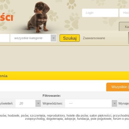
Ka
wszystkie kategorie
Zaawansowane
enia
Wszystkie (
Filtrowanie:
yświetleń:
20
Województwo:
---
Wynaje
sów, hodowle, psów, szczenięta, reproduktory, hotele dla psów, salon piękności, przychodni
zoopsycholog, dogoterapia, adopcje, fundacja, psie pogotowie, forum o p