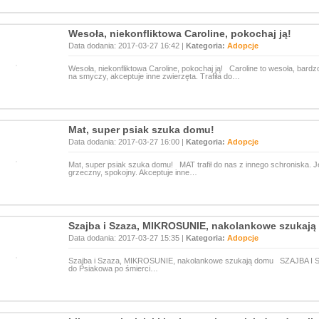
Wesoła, niekonfliktowa Caroline, pokochaj ją!
Data dodania: 2017-03-27 16:42 |
Kategoria:
Adopcje
Wesoła, niekonfliktowa Caroline, pokochaj ją! Caroline to wesoła, bardz
na smyczy, akceptuje inne zwierzęta. Trafiła do…
Mat, super psiak szuka domu!
Data dodania: 2017-03-27 16:00 |
Kategoria:
Adopcje
Mat, super psiak szuka domu! MAT trafił do nas z innego schroniska. J
grzeczny, spokojny. Akceptuje inne…
Szajba i Szaza, MIKROSUNIE, nakolankowe szukaj
Data dodania: 2017-03-27 15:35 |
Kategoria:
Adopcje
Szajba i Szaza, MIKROSUNIE, nakolankowe szukają domu SZAJBA I SZAZ
do Psiakowa po śmierci…