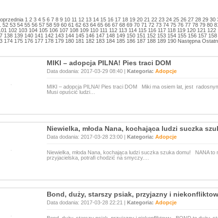
oprzednia
1
2
3
4
5
6
7
8
9
10
11
12
13
14
15
16
17
18
19
20
21
22
23
24
25
26
27
28
29
30
1
52
53
54
55
56
57
58
59
60
61
62
63
64
65
66
67
68
69
70
71
72
73
74
75
76
77
78
79
80
8
101
102
103
104
105
106
107
108
109
110
111
112
113
114
115
116
117
118
119
120
121
122
7
138
139
140
141
142
143
144
145
146
147
148
149
150
151
152
153
154
155
156
157
158
3
174
175
176
177
178
179
180
181
182
183
184
185
186
187
188
189
190
Następna
Ostatn
MIKI – adopcja PILNA! Pies traci DOM
Data dodania: 2017-03-29 08:40 |
Kategoria:
Adopcje
MIKI – adopcja PILNA! Pies traci DOM Miki ma osiem lat, jest radosny
Musi opuścić ludzi…
Niewielka, młoda Nana, kochająca ludzi suczka sz
Data dodania: 2017-03-28 23:00 |
Kategoria:
Adopcje
Niewielka, młoda Nana, kochająca ludzi suczka szuka domu! NANA to n
przyjacielska, potrafi chodzić na smyczy.…
Bond, duży, starszy psiak, przyjazny i niekonflikto
Data dodania: 2017-03-28 22:21 |
Kategoria:
Adopcje