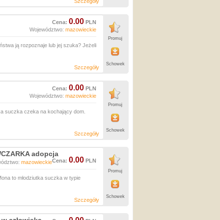
Szczegóły
0.00
Cena:
PLN
Województwo:
mazowieckie
Promuj
twa ją rozpoznaje lub jej szuka? Jeżeli
Schowek
Szczegóły
0.00
Cena:
PLN
Województwo:
mazowieckie
Promuj
tka suczka czeka na kochający dom.
Schowek
Szczegóły
OWCZARKA adopcja
0.00
Cena:
PLN
wództwo:
mazowieckie
Promuj
na to młodziutka suczka w typie
Schowek
Szczegóły