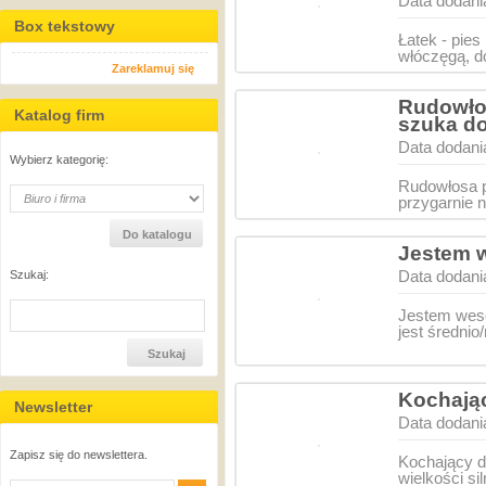
Data dodani
Box tekstowy
Łatek - pie
włóczęgą, d
Zareklamuj się
Rudowło
Katalog firm
szuka d
Data dodani
Wybierz kategorię:
Rudowłosa 
przygarnie n
Jestem w
Data dodani
Szukaj:
Jestem wes
jest średni
Kochając
Newsletter
Data dodani
Zapisz się do newslettera.
Kochający d
wielkości si