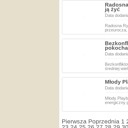
Radosna 
ją żyć
Data dodani
Radosna Rys
przeurocza, 
Bezkonfl
pokocha
Data dodani
Bezkonflikto
średniej wie
Młody Pl
Data dodani
Młody Playb
energiczny 
Pierwsza
Poprzednia
1
23
24
25
26
27
28
29
3