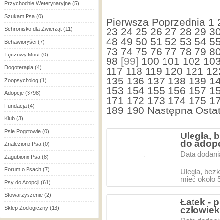
Przychodnie Weterynaryjne
(5)
Szukam Psa
(0)
Pierwsza
Poprzednia
1
Schronisko dla Zwierząt
(11)
23
24
25
26
27
28
29
3
48
49
50
51
52
53
54
5
Behawioryści
(7)
73
74
75
76
77
78
79
8
Tęczowy Most
(0)
98
[99]
100
101
102
10
Dogoterapia
(4)
117
118
119
120
121
12
135
136
137
138
139
1
Zoopsycholog
(1)
153
154
155
156
157
1
Adopcje
(3798)
171
172
173
174
175
1
Fundacja
(4)
189
190
Następna
Ostat
Klub
(3)
Psie Pogotowie
(0)
Uległa, 
do adopc
Znaleziono Psa
(0)
Data dodani
Zagubiono Psa
(8)
Forum o Psach
(7)
Uległa, bezk
mieć około 5
Psy do Adopcji
(61)
Stowarzyszenie
(2)
Łatek - 
Sklep Zoologiczny
(13)
człowiek