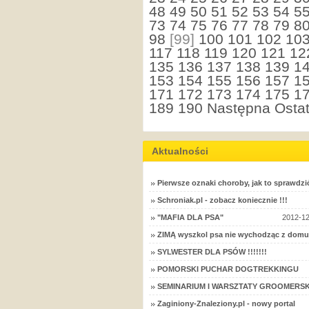
48
49
50
51
52
53
54
5
73
74
75
76
77
78
79
8
98
[99]
100
101
102
10
117
118
119
120
121
12
135
136
137
138
139
1
153
154
155
156
157
1
171
172
173
174
175
1
189
190
Następna
Ostat
Aktualności
Pierwsze oznaki choroby, jak to sprawdzi
Schroniak.pl - zobacz koniecznie !!!
"MAFIA DLA PSA"
2012-12
ZIMĄ wyszkol psa nie wychodząc z domu
SYLWESTER DLA PSÓW !!!!!!!
POMORSKI PUCHAR DOGTREKKINGU
SEMINARIUM I WARSZTATY GROOMERSK
Zaginiony-Znaleziony.pl - nowy portal