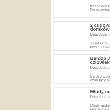
Kochający lu
Do przechowa
2 cudown
domków
Data dodani
2 cudowne 5
dwa cudowne
Bardzo 
człowiek
Data dodani
Bardzo wyją
czarujący pi
Młody ma
Data dodani
Młody malus
piękną sier