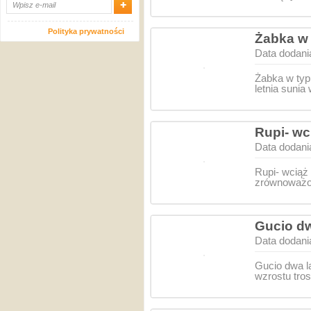
Polityka prywatności
Żabka w 
Data dodani
Żabka w typi
letnia sunia
Rupi- wc
Data dodani
Rupi- wciąż 
zrównoważo
Gucio dw
Data dodani
Gucio dwa l
wzrostu tro