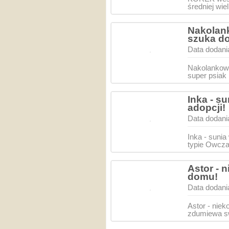
średniej wie
Nakolank
szuka d
Data dodani
Nakolankowi
super psiak 
Inka - s
adopcji!
Data dodani
Inka - sunia
typie Owcza
Astor - 
domu!
Data dodani
Astor - nie
zdumiewa sw