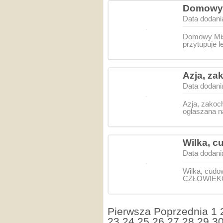
Domowy M
Data dodani
Domowy Misi
przytupuje
Azja, za
Data dodani
Azja, zakoc
ogłaszana na
Wilka, 
Data dodani
Wilka, cud
CZŁOWIEKOW
Pierwsza
Poprzednia
1
23
24
25
26
27
28
29
3