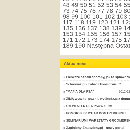
48
49
50
51
52
53
54
5
73
74
75
76
77
78
79
8
98
99
100
101
102
103
117
118
119
120
121
12
135
136
137
138
139
1
153
154
155
156
157
1
171
172
173
174
175
1
189
190
Następna
Ostat
Aktualności
Pierwsze oznaki choroby, jak to sprawdzi
Schroniak.pl - zobacz koniecznie !!!
"MAFIA DLA PSA"
2012-12
ZIMĄ wyszkol psa nie wychodząc z domu
SYLWESTER DLA PSÓW !!!!!!!
POMORSKI PUCHAR DOGTREKKINGU
SEMINARIUM I WARSZTATY GROOMERSK
Zaginiony-Znaleziony.pl - nowy portal