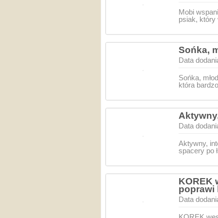
Mobi wspania
psiak, który
Sońka, m
Data dodani
Sońka, młoda
która bardzo
Aktywny,
Data dodani
Aktywny, in
spacery po 
KOREK w
poprawi
Data dodani
KOREK weso