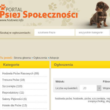
wszystkie kategorie
Szukaj w ogłoszeniach:
Tu jesteś:
Strona głowna
Ogłoszenia
Adopcje
Kategorie
Ogłoszenia
Hodowla Psów Rasowych
(89)
Tresura Psów
(18)
Widok:
Filtr
Szczenięta
(110)
Liczba wyświetleń:
20
Woje
Reproduktory
(11)
hodowla psów, hodowle, psów, szczenięta, rep
Salony Piękności
(6)
zoopsycholog, dog
Hotele dla Psów
(13)