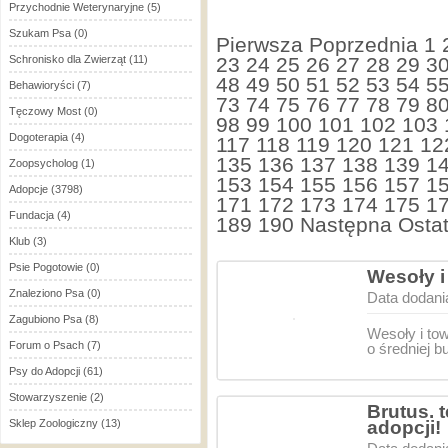
Przychodnie Weterynaryjne
(5)
Szukam Psa
(0)
Pierwsza
Poprzednia
1
Schronisko dla Zwierząt
(11)
23
24
25
26
27
28
29
3
48
49
50
51
52
53
54
5
Behawioryści
(7)
73
74
75
76
77
78
79
8
Tęczowy Most
(0)
98
99
100
101
102
103
Dogoterapia
(4)
117
118
119
120
121
12
135
136
137
138
139
1
Zoopsycholog
(1)
153
154
155
156
157
1
Adopcje
(3798)
171
172
173
174
175
1
Fundacja
(4)
189
190
Następna
Ostat
Klub
(3)
Psie Pogotowie
(0)
Wesoły i
Znaleziono Psa
(0)
Data dodani
Zagubiono Psa
(8)
Wesoły i to
Forum o Psach
(7)
o średniej 
Psy do Adopcji
(61)
Stowarzyszenie
(2)
Brutus. t
Sklep Zoologiczny
(13)
adopcji!