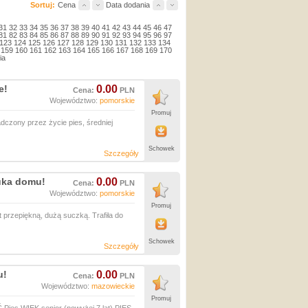
Sortuj:
Cena
Data dodania
31
32
33
34
35
36
37
38
39
40
41
42
43
44
45
46
47
81
82
83
84
85
86
87
88
89
90
91
92
93
94
95
96
97
123
124
125
126
127
128
129
130
131
132
133
134
159
160
161
162
163
164
165
166
167
168
169
170
ia
e!
0.00
Cena:
PLN
Województwo:
pomorskie
Promuj
czony przez życie pies, średniej
Schowek
Szczegóły
zuka domu!
0.00
Cena:
PLN
Województwo:
pomorskie
Promuj
 przepiękną, dużą suczką. Trafiła do
Schowek
Szczegóły
u!
0.00
Cena:
PLN
Województwo:
mazowieckie
Promuj