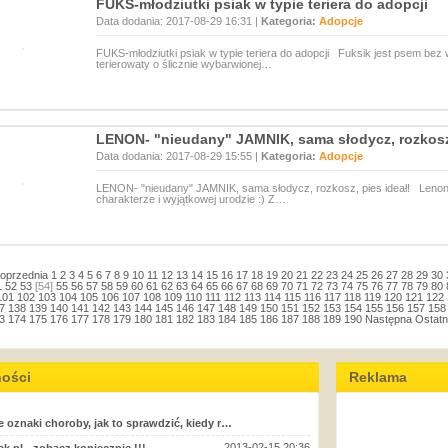
FUKS-młodziutki psiak w typie teriera do adopcji
Data dodania: 2017-08-29 16:31 |
Kategoria:
Adopcje
FUKS-młodziutki psiak w typie teriera do adopcji Fuksik jest psem bez w
terierowaty o ślicznie wybarwionej…
LENON- "nieudany" JAMNIK, sama słodycz, rozkosz,
Data dodania: 2017-08-29 15:55 |
Kategoria:
Adopcje
LENON- "nieudany" JAMNIK, sama słodycz, rozkosz, pies ideał! Lenon
charakterze i wyjątkowej urodzie :) Z…
oprzednia
1
2
3
4
5
6
7
8
9
10
11
12
13
14
15
16
17
18
19
20
21
22
23
24
25
26
27
28
29
30
1
52
53
[54]
55
56
57
58
59
60
61
62
63
64
65
66
67
68
69
70
71
72
73
74
75
76
77
78
79
80
101
102
103
104
105
106
107
108
109
110
111
112
113
114
115
116
117
118
119
120
121
122
7
138
139
140
141
142
143
144
145
146
147
148
149
150
151
152
153
154
155
156
157
158
3
174
175
176
177
178
179
180
181
182
183
184
185
186
187
188
189
190
Następna
Ostatn
ności
Reklama
e oznaki choroby, jak to sprawdzić, kiedy r…
2013-02-15 20:36