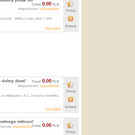
dealny psiak do
0.00
Cena:
PLN
Województwo:
mazowieckie
Promuj
hania! Melka to pies ideał :) Jest
Schowek
Szczegóły
o dobry dom!
0.00
Cena:
PLN
Województwo:
mazowieckie
Promuj
o młodziutka, ok.1, 5 roczna niewielka,
Schowek
Szczegóły
ełnego miłosci!
0.00
Cena:
PLN
wództwo:
mazowieckie
Promuj