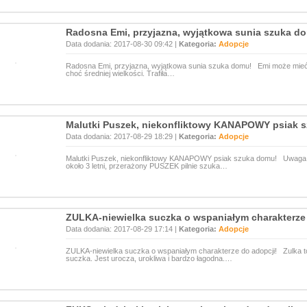
Radosna Emi, przyjazna, wyjątkowa sunia szuka d
Data dodania: 2017-08-30 09:42 |
Kategoria:
Adopcje
Radosna Emi, przyjazna, wyjątkowa sunia szuka domu! Emi może mieć o
choć średniej wielkości. Trafiła…
Malutki Puszek, niekonfliktowy KANAPOWY psiak 
Data dodania: 2017-08-29 18:29 |
Kategoria:
Adopcje
Malutki Puszek, niekonfliktowy KANAPOWY psiak szuka domu! Uwaga
około 3 letni, przerażony PUSZEK pilnie szuka…
ZULKA-niewielka suczka o wspaniałym charakterze 
Data dodania: 2017-08-29 17:14 |
Kategoria:
Adopcje
ZULKA-niewielka suczka o wspaniałym charakterze do adopcji! Zulka to
suczka. Jest urocza, urokliwa i bardzo łagodna.…