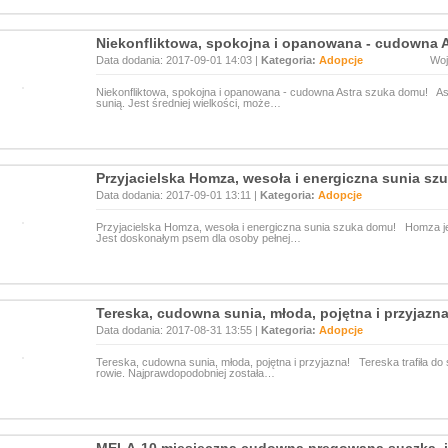
Niekonfliktowa, spokojna i opanowana - cudowna 
Data dodania: 2017-09-01 14:03 |
Kategoria:
Adopcje
Wo
Niekonfliktowa, spokojna i opanowana - cudowna Astra szuka domu! As
sunią. Jest średniej wielkości, może…
Przyjacielska Homza, wesoła i energiczna sunia sz
Data dodania: 2017-09-01 13:11 |
Kategoria:
Adopcje
Przyjacielska Homza, wesoła i energiczna sunia szuka domu! Homza jes
Jest doskonałym psem dla osoby pełnej…
Tereska, cudowna sunia, młoda, pojętna i przyjazna
Data dodania: 2017-08-31 13:55 |
Kategoria:
Adopcje
Tereska, cudowna sunia, młoda, pojętna i przyjazna! Tereska trafiła do
rowie. Najprawdopodobniej została…