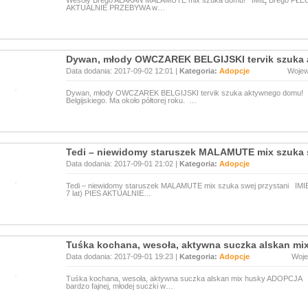
Wesoły Brego ALAKAN MALAMUTE mix szuka domu! IMIĘ Brego PŁEĆ Pi
AKTUALNIE PRZEBYWA w…
Dywan, młody OWCZAREK BELGIJSKI tervik szuka
Data dodania: 2017-09-02 12:01 |
Kategoria:
Adopcje
Woje
Dywan, młody OWCZAREK BELGIJSKI tervik szuka aktywnego domu! D
Belgijskiego. Ma około półtorej roku. …
Tedi – niewidomy staruszek MALAMUTE mix szuka s
Data dodania: 2017-09-01 21:02 |
Kategoria:
Adopcje
Tedi – niewidomy staruszek MALAMUTE mix szuka swej przystani IMIĘ
7 lat) PIES AKTUALNIE…
Tuśka kochana, wesoła, aktywna suczka alskan m
Data dodania: 2017-09-01 19:23 |
Kategoria:
Adopcje
Woj
Tuśka kochana, wesoła, aktywna suczka alskan mix husky ADOPCJA Sz
bardzo fajnej, młodej suczki w…