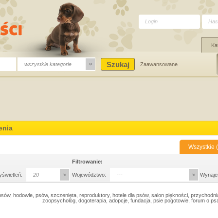
Ka
wszystkie kategorie
Zaawansowane
enia
Wszystkie (
Filtrowanie:
yświetleń:
20
Województwo:
---
Wynaje
sów, hodowle, psów, szczenięta, reproduktory, hotele dla psów, salon piękności, przychodni
zoopsycholog, dogoterapia, adopcje, fundacja, psie pogotowie, forum o p