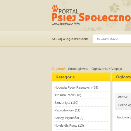
Szukaj w ogłoszeniach:
Tu jesteś:
Strona głowna
Ogłoszenia
Adopcje
Kategorie
Ogłosz
Hodowla Psów Rasowych
(89)
Tresura Psów
(18)
Widok:
Szczenięta
(110)
Liczba w
Reproduktory
(11)
hodowla p
Salony Piękności
(6)
Hotele dla Psów
(13)