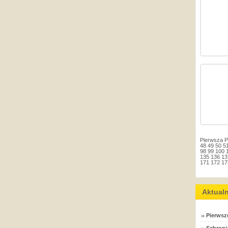
Pierwsza
P
48
49
50
5
98
99
100
135
136
13
171
172
17
Aktual
Pierwsz