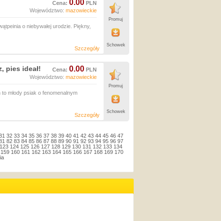
0.00
Cena:
PLN
Województwo:
mazowieckie
Promuj
ątpeinia o niebywałej urodzie. Piękny,
Schowek
Szczegóły
 pies ideał!
0.00
Cena:
PLN
Województwo:
mazowieckie
Promuj
 to młody psiak o fenomenalnym
Schowek
Szczegóły
31
32
33
34
35
36
37
38
39
40
41
42
43
44
45
46
47
81
82
83
84
85
86
87
88
89
90
91
92
93
94
95
96
97
123
124
125
126
127
128
129
130
131
132
133
134
159
160
161
162
163
164
165
166
167
168
169
170
ia