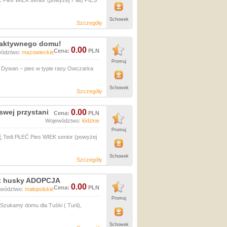
es WIEK senior (powyżej 7 lat) PIES
Schowek
Szczegóły
 aktywnego domu!
0.00
Cena:
PLN
wództwo:
mazowieckie
Promuj
ywan – pies w typie rasy Owczarka
Schowek
Szczegóły
wej przystani
0.00
Cena:
PLN
Województwo:
łódzkie
Promuj
 Tedi PŁEĆ Pies WIEK senior (powyżej
Schowek
Szczegóły
ix husky ADOPCJA
0.00
Cena:
PLN
ewództwo:
małopolskie
Promuj
ukamy domu dla Tuśki ( Turii),
Schowek