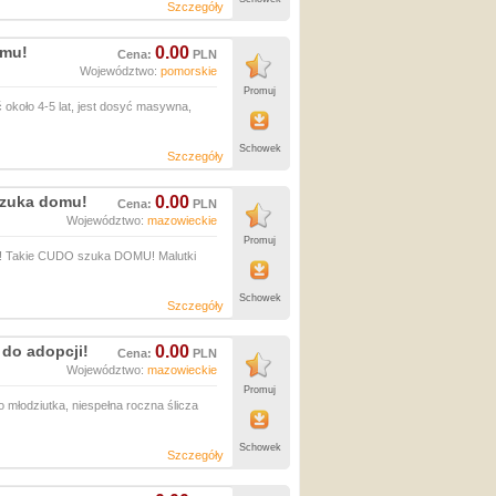
Szczegóły
omu!
0.00
Cena:
PLN
Województwo:
pomorskie
Promuj
koło 4-5 lat, jest dosyć masywna,
Schowek
Szczegóły
szuka domu!
0.00
Cena:
PLN
Województwo:
mazowieckie
Promuj
! Takie CUDO szuka DOMU! Malutki
Schowek
Szczegóły
do adopcji!
0.00
Cena:
PLN
Województwo:
mazowieckie
Promuj
 młodziutka, niespełna roczna ślicza
Schowek
Szczegóły