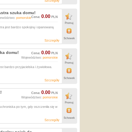
Szczegóły
Astra szuka domu!
0.00
Cena:
PLN
jewództwo:
pomorskie
Promuj
tra jest bardzo spokojną i opanowaną
Schowek
Szczegóły
uka domu!
0.00
Cena:
PLN
Województwo:
pomorskie
Promuj
t bardzo przyjacielska i żywiołowa.
Schowek
Szczegóły
!
0.00
Cena:
PLN
Województwo:
pomorskie
Promuj
 schroniska po tym, gdy oszczeniła się w
Schowek
Szczegóły