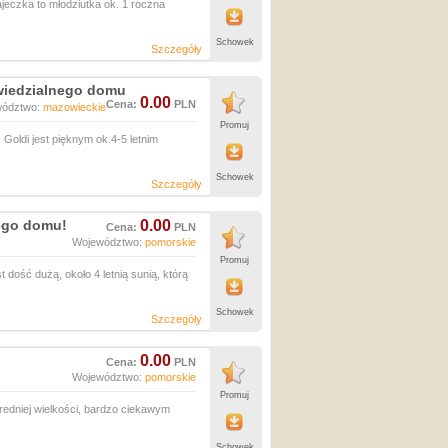
czka to młodziutka ok. 1 roczna
Schowek
Szczegóły
wiedzialnego domu
0.00
Cena:
PLN
wództwo:
mazowieckie
Promuj
ldi jest pięknym ok.4-5 letnim
Schowek
Szczegóły
ego domu!
0.00
Cena:
PLN
Województwo:
pomorskie
Promuj
ość dużą, około 4 letnią sunią, którą
Schowek
Szczegóły
0.00
Cena:
PLN
Województwo:
pomorskie
Promuj
edniej wielkości, bardzo ciekawym
Schowek