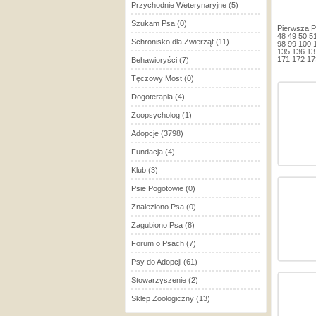
Przychodnie Weterynaryjne
(5)
Szukam Psa
(0)
Pierwsza
P
48
49
50
5
Schronisko dla Zwierząt
(11)
98
99
100
135
136
13
171
172
17
Behawioryści
(7)
Tęczowy Most
(0)
Dogoterapia
(4)
Zoopsycholog
(1)
Adopcje
(3798)
Fundacja
(4)
Klub
(3)
Psie Pogotowie
(0)
Znaleziono Psa
(0)
Zagubiono Psa
(8)
Forum o Psach
(7)
Psy do Adopcji
(61)
Stowarzyszenie
(2)
Sklep Zoologiczny
(13)