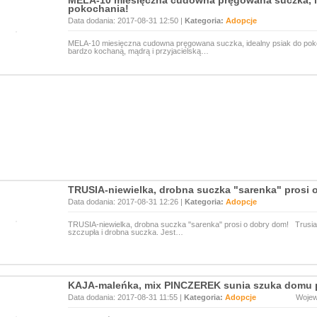
MELA-10 miesięczna cudowna pręgowana suczka, i
pokochania!
Data dodania: 2017-08-31 12:50 |
Kategoria:
Adopcje
MELA-10 miesięczna cudowna pręgowana suczka, idealny psiak do pokoc
bardzo kochaną, mądrą i przyjacielską…
TRUSIA-niewielka, drobna suczka "sarenka" prosi 
Data dodania: 2017-08-31 12:26 |
Kategoria:
Adopcje
TRUSIA-niewielka, drobna suczka "sarenka" prosi o dobry dom! Trusia, t
szczupła i drobna suczka. Jest…
KAJA-maleńka, mix PINCZEREK sunia szuka domu p
Data dodania: 2017-08-31 11:55 |
Kategoria:
Adopcje
Woje