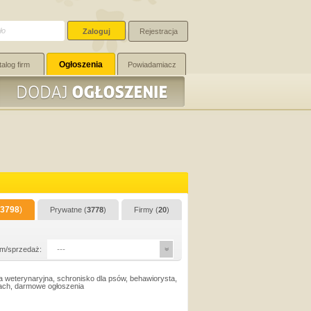
Rejestracja
Ogłoszenia
talog firm
Powiadamiacz
3798
)
Prywatne (
3778
)
Firmy (
20
)
m/sprzedaż:
---
a weterynaryjna, schronisko dla psów, behawiorysta,
sach, darmowe ogłoszenia