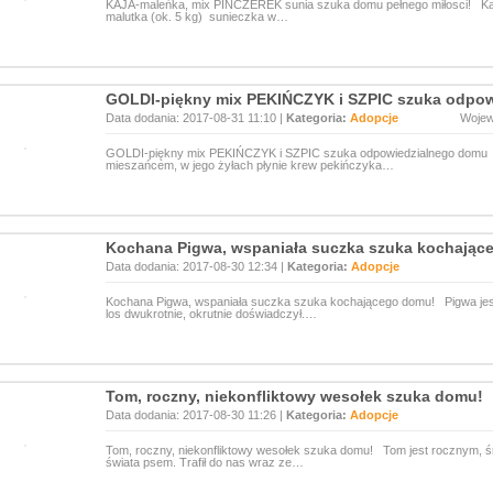
KAJA-maleńka, mix PINCZEREK sunia szuka domu pełnego miłosci! Kaje
malutka (ok. 5 kg) sunieczka w…
GOLDI-piękny mix PEKIŃCZYK i SZPIC szuka odpo
Data dodania: 2017-08-31 11:10 |
Kategoria:
Adopcje
Woje
GOLDI-piękny mix PEKIŃCZYK i SZPIC szuka odpowiedzialnego domu Go
mieszańcem, w jego żyłach płynie krew pekińczyka…
Kochana Pigwa, wspaniała suczka szuka kochając
Data dodania: 2017-08-30 12:34 |
Kategoria:
Adopcje
Kochana Pigwa, wspaniała suczka szuka kochającego domu! Pigwa jest d
los dwukrotnie, okrutnie doświadczył.…
Tom, roczny, niekonfliktowy wesołek szuka domu!
Data dodania: 2017-08-30 11:26 |
Kategoria:
Adopcje
Tom, roczny, niekonfliktowy wesołek szuka domu! Tom jest rocznym, śr
świata psem. Trafił do nas wraz ze…