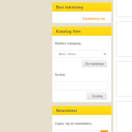
Box tekstowy
Zareklamuj się
Katalog firm
Wybierz kategorię:
Szukaj:
Newsletter
Zapisz się do newslettera.