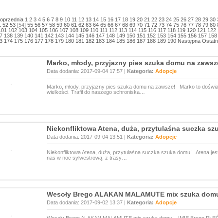
oprzednia
1
2
3
4
5
6
7
8
9
10
11
12
13
14
15
16
17
18
19
20
21
22
23
24
25
26
27
28
29
30
1
52
53
[54]
55
56
57
58
59
60
61
62
63
64
65
66
67
68
69
70
71
72
73
74
75
76
77
78
79
80
101
102
103
104
105
106
107
108
109
110
111
112
113
114
115
116
117
118
119
120
121
122
7
138
139
140
141
142
143
144
145
146
147
148
149
150
151
152
153
154
155
156
157
158
3
174
175
176
177
178
179
180
181
182
183
184
185
186
187
188
189
190
Następna
Ostatn
Marko, młody, przyjazny pies szuka domu na zawsz
Data dodania: 2017-09-04 17:57 |
Kategoria:
Adopcje
Marko, młody, przyjazny pies szuka domu na zawsze! Marko to doświad
wielkości. Trafił do naszego schroniska…
Niekonfliktowa Atena, duża, przytulaśna suczka s
Data dodania: 2017-09-04 13:51 |
Kategoria:
Adopcje
Niekonfliktowa Atena, duża, przytulaśna suczka szuka domu! Atena jest
nas w noc sylwestrową, z trasy…
Wesoły Brego ALAKAN MALAMUTE mix szuka dom
Data dodania: 2017-09-02 13:37 |
Kategoria:
Adopcje