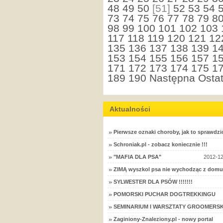
48
49
50
[51]
52
53
54
73
74
75
76
77
78
79
8
98
99
100
101
102
103
117
118
119
120
121
12
135
136
137
138
139
1
153
154
155
156
157
1
171
172
173
174
175
1
189
190
Następna
Ostat
Aktualności
Pierwsze oznaki choroby, jak to sprawdzi
Schroniak.pl - zobacz koniecznie !!!
"MAFIA DLA PSA"
2012-12
ZIMĄ wyszkol psa nie wychodząc z domu
SYLWESTER DLA PSÓW !!!!!!!
POMORSKI PUCHAR DOGTREKKINGU
SEMINARIUM I WARSZTATY GROOMERSK
Zaginiony-Znaleziony.pl - nowy portal