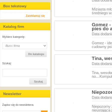
Data dodani
Box tekstowy
Miziasta mł
średniego wz
Zareklamuj się
Gomez - 
Katalog firm
pies do 
Data dodani
Wybierz kategorię:
Gomez - ide
cudowny psi
Tina, we
Data dodani
Szukaj:
Tina, wesoł
no…Komputer
Niepozor
Newsletter
Data dodani
Zapisz się do newslettera.
Niepozorny z
nieustająca