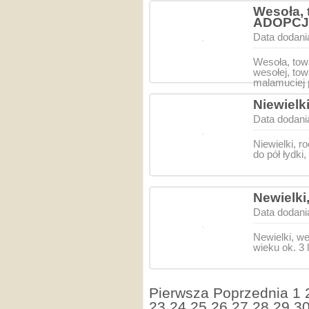
Wesoła, 
ADOPC
Data dodani
Wesoła, to
wesołej, tow
malamuciej 
Niewielk
Data dodani
Niewielki, r
do pół łydki
Newielki
Data dodani
Newielki, w
wieku ok. 3
Pierwsza
Poprzednia
1
23
24
25
26
27
28
29
3