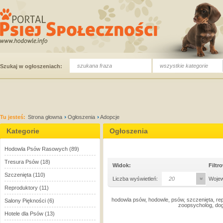
wszystkie kategorie
Szukaj w ogłoszeniach:
Tu jesteś:
Strona głowna
Ogłoszenia
Adopcje
Kategorie
Ogłoszenia
Hodowla Psów Rasowych
(89)
Tresura Psów
(18)
Widok:
Filtr
Szczenięta
(110)
Liczba wyświetleń:
20
Woje
Reproduktory
(11)
hodowla psów, hodowle, psów, szczenięta, rep
Salony Piękności
(6)
zoopsycholog, dog
Hotele dla Psów
(13)