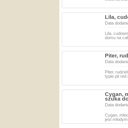
Lila, cu
Data dodani
Lila, cudow
domu na cał
Piter, r
Data dodani
Piter, rudz
typie pit re
Cygan,
szuka d
Data dodani
Cygan, mł
jest młodym