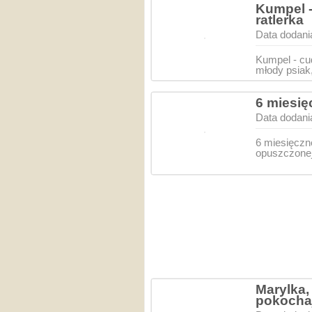
Kumpel -
ratlerka
Data dodani
Kumpel - cu
młody psiak
6 miesię
Data dodani
6 miesięczne
opuszczonej
Marylka,
pokocha