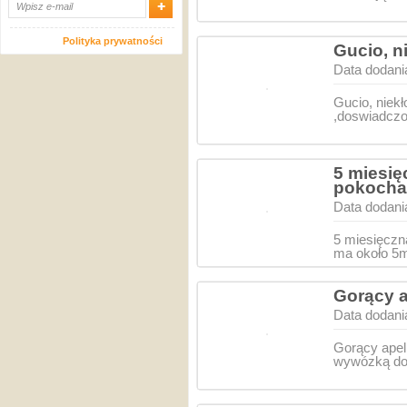
Polityka prywatności
Gucio, n
Data dodani
Gucio, niek
,doswiadczon
5 miesię
pokocha
Data dodani
5 miesięczn
ma około 5m
Gorący a
Data dodani
Gorący apel
wywózką do