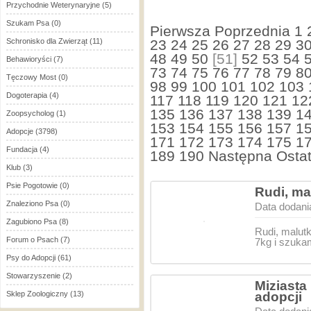
Przychodnie Weterynaryjne
(5)
Szukam Psa
(0)
Pierwsza
Poprzednia
1
Schronisko dla Zwierząt
(11)
23
24
25
26
27
28
29
3
48
49
50
[51]
52
53
54
Behawioryści
(7)
73
74
75
76
77
78
79
8
Tęczowy Most
(0)
98
99
100
101
102
103
Dogoterapia
(4)
117
118
119
120
121
12
135
136
137
138
139
1
Zoopsycholog
(1)
153
154
155
156
157
1
Adopcje
(3798)
171
172
173
174
175
1
Fundacja
(4)
189
190
Następna
Ostat
Klub
(3)
Psie Pogotowie
(0)
Rudi, ma
Znaleziono Psa
(0)
Data dodani
Zagubiono Psa
(8)
Rudi, malut
Forum o Psach
(7)
7kg i szuka
Psy do Adopcji
(61)
Stowarzyszenie
(2)
Miziast
Sklep Zoologiczny
(13)
adopcji