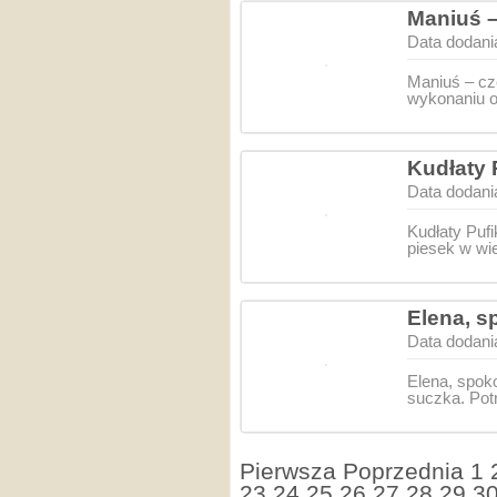
Maniuś –
Data dodani
Maniuś – cz
wykonaniu o
Kudłaty 
Data dodani
Kudłaty Puf
piesek w wie
Elena, s
Data dodani
Elena, spok
suczka. Pot
Pierwsza
Poprzednia
1
23
24
25
26
27
28
29
3