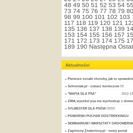
48
49
50
51
52
53
54
5
73
74
75
76
77
78
79
8
98
99
100
101
102
103
117
118
119
120
121
12
135
136
137
138
139
1
153
154
155
156
157
1
171
172
173
174
175
1
189
190
Następna
Ostat
Aktualności
Pierwsze oznaki choroby, jak to sprawdzi
Schroniak.pl - zobacz koniecznie !!!
"MAFIA DLA PSA"
2012-12
ZIMĄ wyszkol psa nie wychodząc z domu
SYLWESTER DLA PSÓW !!!!!!!
POMORSKI PUCHAR DOGTREKKINGU
SEMINARIUM I WARSZTATY GROOMERSK
Zaginiony-Znaleziony.pl - nowy portal