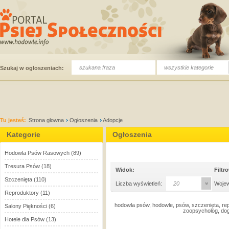
wszystkie kategorie
Szukaj w ogłoszeniach:
Tu jesteś:
Strona głowna
Ogłoszenia
Adopcje
Kategorie
Ogłoszenia
Hodowla Psów Rasowych
(89)
Tresura Psów
(18)
Widok:
Filtr
Szczenięta
(110)
Liczba wyświetleń:
20
Woje
Reproduktory
(11)
hodowla psów, hodowle, psów, szczenięta, rep
Salony Piękności
(6)
zoopsycholog, dog
Hotele dla Psów
(13)