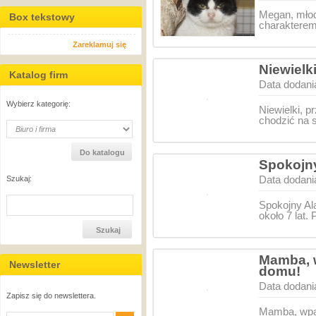
Megan, mło
Box tekstowy
charakterem
Zareklamuj się
Niewielk
Katalog firm
Data dodani
Wybierz kategorię:
Niewielki, p
chodzić na
Spokojny
Data dodani
Szukaj:
Spokojny Al
około 7 lat.
Mamba, 
Newsletter
domu!
Data dodani
Zapisz się do newslettera.
Mamba, wpa