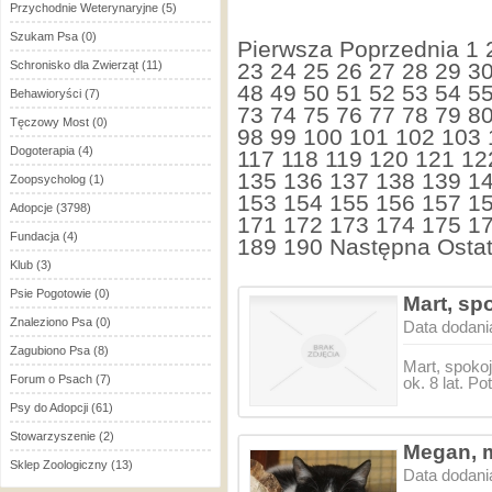
Przychodnie Weterynaryjne
(5)
Szukam Psa
(0)
Pierwsza
Poprzednia
1
Schronisko dla Zwierząt
(11)
23
24
25
26
27
28
29
3
48
49
50
51
52
53
54
5
Behawioryści
(7)
73
74
75
76
77
78
79
8
Tęczowy Most
(0)
98
99
100
101
102
103
Dogoterapia
(4)
117
118
119
120
121
12
135
136
137
138
139
1
Zoopsycholog
(1)
153
154
155
156
157
1
Adopcje
(3798)
171
172
173
174
175
1
Fundacja
(4)
189
190
Następna
Ostat
Klub
(3)
Psie Pogotowie
(0)
Mart, s
Znaleziono Psa
(0)
Data dodani
Zagubiono Psa
(8)
Mart, spoko
Forum o Psach
(7)
ok. 8 lat. P
Psy do Adopcji
(61)
Stowarzyszenie
(2)
Megan, 
Sklep Zoologiczny
(13)
Data dodani