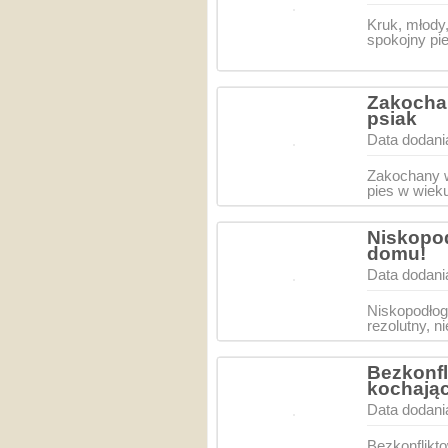
Kruk, młody
spokojny pie
Zakochan
psiak
Data dodani
Zakochany w
pies w wiek
Niskopod
domu!
Data dodani
Niskopodłog
rezolutny, n
Bezkonfl
kochają
Data dodani
Bezkonflikt