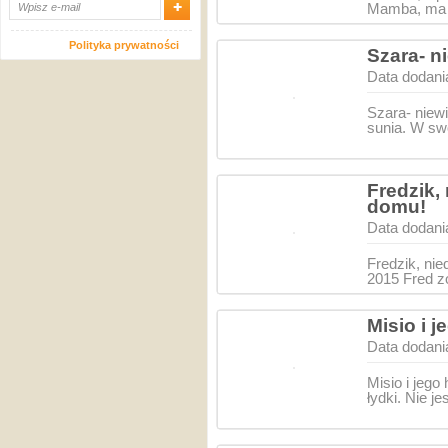
Mamba, ma 1
Polityka prywatności
Szara- n
Data dodani
Szara- niew
sunia. W sw
Fredzik,
domu!
Data dodani
Fredzik, ni
2015 Fred z
Misio i j
Data dodani
Misio i jego
łydki. Nie 