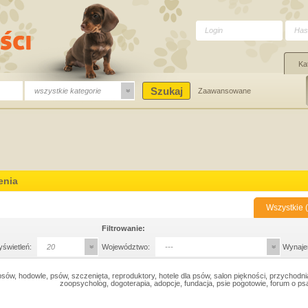
Ka
wszystkie kategorie
Zaawansowane
enia
Wszystkie (
Filtrowanie:
yświetleń:
20
Województwo:
---
Wynaje
sów, hodowle, psów, szczenięta, reproduktory, hotele dla psów, salon piękności, przychodni
zoopsycholog, dogoterapia, adopcje, fundacja, psie pogotowie, forum o p