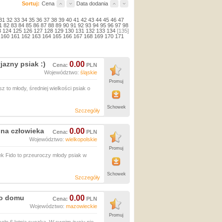
Sortuj:
Cena
Data dodania
31
32
33
34
35
36
37
38
39
40
41
42
43
44
45
46
47
1
82
83
84
85
86
87
88
89
90
91
92
93
94
95
96
97
98
3
124
125
126
127
128
129
130
131
132
133
134
[135]
160
161
162
163
164
165
166
167
168
169
170
171
jazny psiak :)
0.00
Cena:
PLN
Województwo:
śląskie
Promuj
z to młody, średniej wielkości psiak o
Schowek
Szczegóły
 na człowieka
0.00
Cena:
PLN
Województwo:
wielkopolskie
Promuj
k Fido to przeuroczy młody psiak w
Schowek
Szczegóły
go domu
0.00
Cena:
PLN
Województwo:
mazowieckie
Promuj