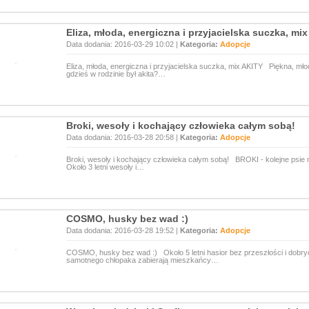
Eliza, młoda, energiczna i przyjacielska suczka, mi
Data dodania: 2016-03-29 10:02 |
Kategoria:
Adopcje
Eliza, młoda, energiczna i przyjacielska suczka, mix AKITY Piękna, mło
gdzieś w rodzinie był akita?…
Broki, wesoły i kochający człowieka całym sobą!
Data dodania: 2016-03-28 20:58 |
Kategoria:
Adopcje
Broki, wesoły i kochający człowieka całym sobą! BROKI - kolejne psie 
Około 3 letni wesoły i…
COSMO, husky bez wad :)
Data dodania: 2016-03-28 19:52 |
Kategoria:
Adopcje
COSMO, husky bez wad :) Około 5 letni hasior bez przeszłości i dobry
samotnego chłopaka zabierają mieszkańcy…