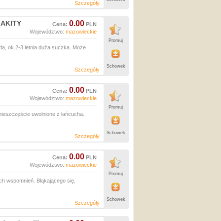
Szczegóły
x AKITY
0.00
Cena:
PLN
Województwo:
mazowieckie
Promuj
da, ok.2-3 letnia duża suczka. Może
Schowek
Szczegóły
0.00
Cena:
PLN
Województwo:
mazowieckie
Promuj
nieszczęście uwolnione z łańcucha.
Schowek
Szczegóły
0.00
Cena:
PLN
Województwo:
mazowieckie
Promuj
ch wspomnień. Błąkającego się,
Schowek
Szczegóły