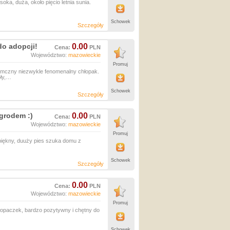
oka, duża, około pięcio letnia sunia.
Schowek
Szczegóły
o adopcji!
0.00
Cena:
PLN
Województwo:
mazowieckie
Promuj
mczny niezwykle fenomenalny chłopak.
oły,…
Schowek
Szczegóły
ogrodem :)
0.00
Cena:
PLN
Województwo:
mazowieckie
Promuj
piękny, duuży pies szuka domu z
Schowek
Szczegóły
0.00
Cena:
PLN
Województwo:
mazowieckie
Promuj
paczek, bardzo pozytywny i chętny do
Schowek