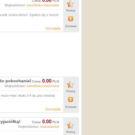
0.00
Cena:
PLN
Województwo:
warmińsko-mazurskie
Promuj
zarik szuka domu! Zgadza się z innymi
Schowek
Szczegóły
 do pokochania!
0.00
Cena:
PLN
Województwo:
warmińsko-mazurskie
Promuj
oże mieć około 3-4 lat, jest średniej
Schowek
Szczegóły
yjaciółką!
0.00
Cena:
PLN
Województwo:
mazowieckie
Promuj