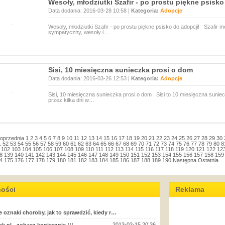
Wesoły, młodziutki Szafir - po prostu piękne psisko
Data dodania: 2016-03-28 10:58 |
Kategoria:
Adopcje
Wesoły, młodziutki Szafir - po prostu piękne psisko do adopcji! Szafir 
sympatyczny, wesoły i…
Sisi, 10 miesięczna sunieczka prosi o dom
Data dodania: 2016-03-26 12:53 |
Kategoria:
Adopcje
Sisi, 10 miesięczna sunieczka prosi o dom Sisi to 10 miesięczna sunie
przez kilka dni w…
oprzednia
1
2
3
4
5
6
7
8
9
10
11
12
13
14
15
16
17
18
19
20
21
22
23
24
25
26
27
28
29
30
1
52
53
54
55
56
57
58
59
60
61
62
63
64
65
66
67
68
69
70
71
72
73
74
75
76
77
78
79
80
8
102
103
104
105
106
107
108
109
110
111
112
113
114
115
116
117
118
119
120
121
122
12
8
139
140
141
142
143
144
145
146
147
148
149
150
151
152
153
154
155
156
157
158
159
4
175
176
177
178
179
180
181
182
183
184
185
186
187
188
189
190
Następna
Ostatnia
ności
Reklama
e oznaki choroby, jak to sprawdzić, kiedy r…
2013-02-15 20:36