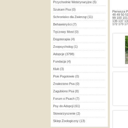
Przychodnie Weterynaryjne
(5)
Szukam Psa
(0)
Pierwsza
P
48
49
50
5
Schronisko dla Zwierząt
(11)
99
100
101
136
137
13
172
173
17
Behawioryści
(7)
Tęczowy Most
(0)
Dogoterapia
(4)
Zoopsycholog
(1)
Adopcje
(3798)
Fundacja
(4)
Klub
(3)
Psie Pogotowie
(0)
Znaleziono Psa
(0)
Zagubiono Psa
(8)
Forum o Psach
(7)
Psy do Adopcji
(61)
Stowarzyszenie
(2)
Sklep Zoologiczny
(13)