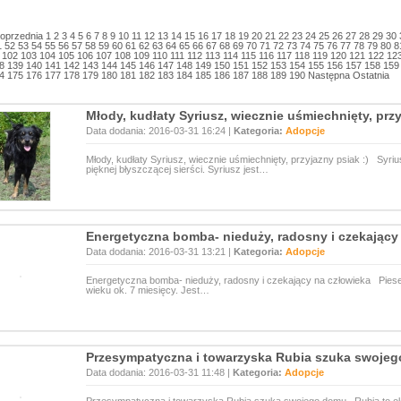
oprzednia
1
2
3
4
5
6
7
8
9
10
11
12
13
14
15
16
17
18
19
20
21
22
23
24
25
26
27
28
29
30
1
52
53
54
55
56
57
58
59
60
61
62
63
64
65
66
67
68
69
70
71
72
73
74
75
76
77
78
79
80
8
102
103
104
105
106
107
108
109
110
111
112
113
114
115
116
117
118
119
120
121
122
12
8
139
140
141
142
143
144
145
146
147
148
149
150
151
152
153
154
155
156
157
158
159
4
175
176
177
178
179
180
181
182
183
184
185
186
187
188
189
190
Następna
Ostatnia
Młody, kudłaty Syriusz, wiecznie uśmiechnięty, przy
Data dodania: 2016-03-31 16:24 |
Kategoria:
Adopcje
Młody, kudłaty Syriusz, wiecznie uśmiechnięty, przyjazny psiak :) Syrius
pięknej błyszczącej sierści. Syriusz jest…
Energetyczna bomba- nieduży, radosny i czekający
Data dodania: 2016-03-31 13:21 |
Kategoria:
Adopcje
Energetyczna bomba- nieduży, radosny i czekający na człowieka Piese
wieku ok. 7 miesięcy. Jest…
Przesympatyczna i towarzyska Rubia szuka swoje
Data dodania: 2016-03-31 11:48 |
Kategoria:
Adopcje