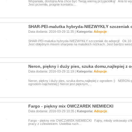
Wspaniała, dostojna Aria chce być Twoją wierną przyjaciółką! Aria to wys
Jest przemiła, pragnie kontaktu…
SHAR-PEI-malutka hybryda-NIEZWYKŁY szczeniak d
Data dodania: 2016-03-29 11:35 |
Kategoria:
Adopcje
SHAR-PEI-malutka hybryda-NIEZWYKŁY szczeniak do adopcji! Ok.10 
Jest obłędnym mixem sharpeia na malutkich nóżkach. Jest bardzo wes
Neron, piękny i duży pies, szuka domu,najlepiej z 
Data dodania: 2016-03-29 11:19 |
Kategoria:
Adopcje
Neron, piękny i duży pies, szuka domu,najlepiej z ogrodem :) NERON-
ogrodem-najchetniej:) Neron jest pięknym,…
Fargo - piękny mix OWCZAREK NIEMIECKI
Data dodania: 2016-03-29 10:35 |
Kategoria:
Adopcje
Fargo - piękny mix OWCZAREK NIEMIECKI Fajny, młody onkowaty chło
pracy z człowiekiem. Uwielbia ruch…