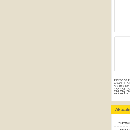
Pierwsza
P
48
49
50
5
99
100
101
136
137
13
172
173
17
Aktual
Pierwsz