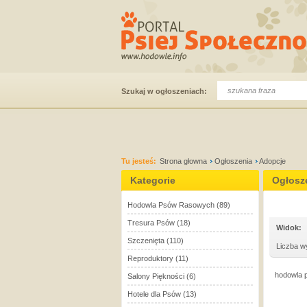
Szukaj w ogłoszeniach:
Tu jesteś:
Strona głowna
Ogłoszenia
Adopcje
Kategorie
Ogłosz
Hodowla Psów Rasowych
(89)
Tresura Psów
(18)
Widok:
Szczenięta
(110)
Liczba w
Reproduktory
(11)
hodowla p
Salony Piękności
(6)
Hotele dla Psów
(13)