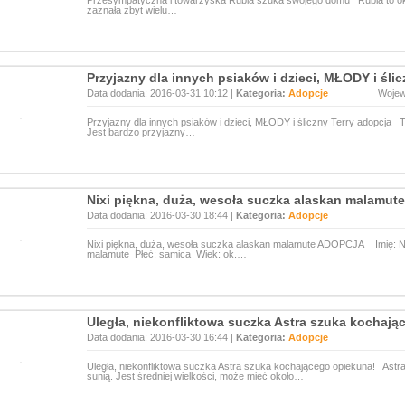
Przesympatyczna i towarzyska Rubia szuka swojego domu Rubia to okoł
zaznała zbyt wielu…
Przyjazny dla innych psiaków i dzieci, MŁODY i śli
Data dodania: 2016-03-31 10:12 |
Kategoria:
Adopcje
Woje
Przyjazny dla innych psiaków i dzieci, MŁODY i śliczny Terry adopcja Te
Jest bardzo przyjazny…
Nixi piękna, duża, wesoła suczka alaskan malamu
Data dodania: 2016-03-30 18:44 |
Kategoria:
Adopcje
Nixi piękna, duża, wesoła suczka alaskan malamute ADOPCJA Imię: Ni
malamute Płeć: samica Wiek: ok.…
Uległa, niekonfliktowa suczka Astra szuka kochają
Data dodania: 2016-03-30 16:44 |
Kategoria:
Adopcje
Uległa, niekonfliktowa suczka Astra szuka kochającego opiekuna! Astr
sunią. Jest średniej wielkości, może mieć około…