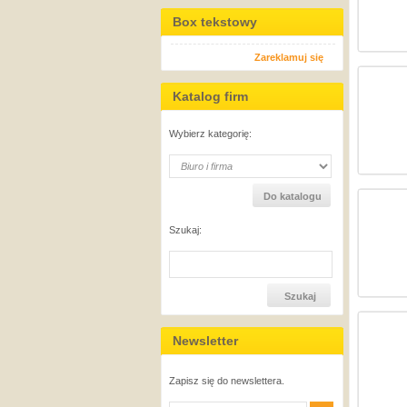
Box tekstowy
Zareklamuj się
Katalog firm
Wybierz kategorię:
Szukaj:
Newsletter
Zapisz się do newslettera.