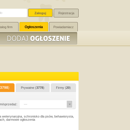
Rejestracja
Ogłoszenia
talog firm
Powiadamiacz
3798
)
Prywatne (
3778
)
Firmy (
20
)
m/sprzedaż:
---
a weterynaryjna, schronisko dla psów, behawiorysta,
sach, darmowe ogłoszenia