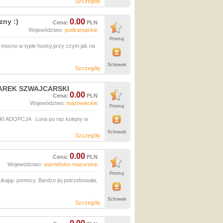
Szczegóły
zny :)
0.00
Cena:
PLN
Województwo:
podkarpackie
Promuj
t mocno w typie husky,przy czym jak na
Schowek
Szczegóły
CZAREK SZWAJCARSKI
0.00
Cena:
PLN
Województwo:
mazowieckie
Promuj
I ADOPCJA Luna po raz kolejny w
Schowek
Szczegóły
0.00
Cena:
PLN
Województwo:
warmińsko-mazurskie
Promuj
ukając pomocy. Bardzo jej potrzebowała,
Schowek
Szczegóły