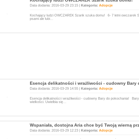
Kochający ludzi OWCZAREK Szarik szuka domu!
Data dodania: 2016-03-29 23:15 |
Kategoria:
Adopcje
Kochający ludzi OWCZAREK Szarik szuka domu! 6- 7 letni owczarek S
psami ale lubi…
Esencja delikatności i wrażliwości - cudowny Bary
Data dodania: 2016-03-29 14:55 |
Kategoria:
Adopcje
Esencja delikatności i wrażliwości - cudowny Bary do pokochania! Bary m
wielkości. Uwielbia się…
Wspaniała, dostojna Aria chce być Twoją wierną prz
Data dodania: 2016-03-29 12:23 |
Kategoria:
Adopcje