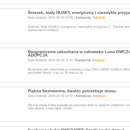
Śniezek, biały HUSKY, energiczny i niezwykle przyja
Data dodania: 2016-03-30 13:05 |
Kategoria:
Adopcje
Śniezek, biały HUSKY, energiczny i niezwykle przyjazny :) Śnieżek jes
samca nieco mniejszy…
Bezgranicznie zakochana w człowieku Luna OW
ADOPCJA
Data dodania: 2016-03-30 11:41 |
Kategoria:
Adopcje
Bezgranicznie zakochana w człowieku Luna OWCZAREK SZWAJCARSK
potrzebie! Mamy czas do 30 marca, by…
Piękna bezimienna, bardzo potrzebuje domu.
Data dodania: 2016-03-30 10:57 |
Kategoria:
Adopcje
Śliczna młoda kotka pojawiła się pewnego dnia na wiejskim podwórku sz
była głodna, zmarznięta i działo…