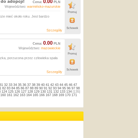
 do adopcji!
0.00
Cena:
PLN
Województwo:
warmińsko-mazurskie
Promuj
może mieć około roku. Jest bardzo
Schowek
Szczegóły
0.00
Cena:
PLN
Województwo:
mazowieckie
Promuj
czka, porzucona przez człowieka spała
Schowek
Szczegóły
31
32
33
34
35
36
37
38
39
40
41
42
43
44
45
46
47
1
82
83
84
85
86
87
88
89
90
91
92
93
94
95
96
97
98
3
124
125
126
127
128
129
130
131
132
133
134
[135]
160
161
162
163
164
165
166
167
168
169
170
171