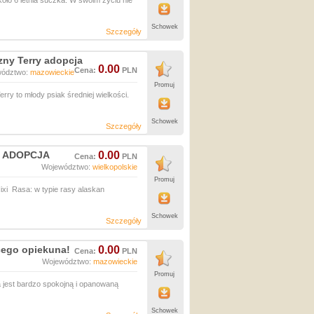
o 6 letnia suczka. W swoim życiu nie
Schowek
Szczegóły
czny Terry adopcja
0.00
Cena:
PLN
wództwo:
mazowieckie
Promuj
rry to młody psiak średniej wielkości.
Schowek
Szczegóły
te ADOPCJA
0.00
Cena:
PLN
Województwo:
wielkopolskie
Promuj
xi Rasa: w typie rasy alaskan
Schowek
Szczegóły
cego opiekuna!
0.00
Cena:
PLN
Województwo:
mazowieckie
Promuj
a jest bardzo spokojną i opanowaną
Schowek