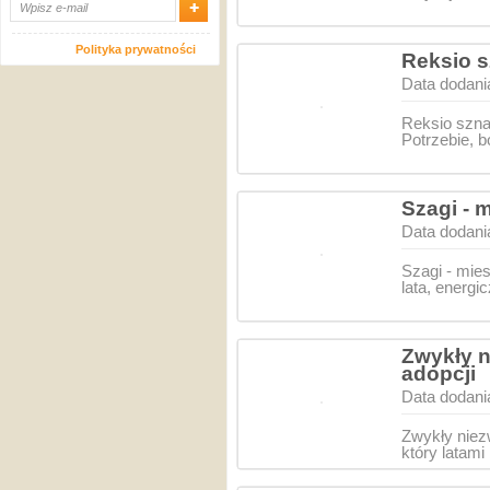
Polityka prywatności
Reksio s
Data dodani
Reksio szna
Potrzebie, 
Szagi - 
Data dodani
Szagi - mie
lata, energi
Zwykły n
adopcji
Data dodani
Zwykły niez
który latam