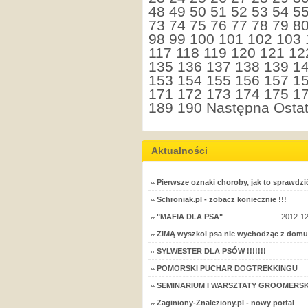
48
49
50
51
52
53
54
5
73
74
75
76
77
78
79
8
98
99
100
101
102
103
117
118
119
120
121
12
135
136
137
138
139
1
153
154
155
156
157
1
171
172
173
174
175
1
189
190
Następna
Ostat
Aktualności
Pierwsze oznaki choroby, jak to sprawdzi
Schroniak.pl - zobacz koniecznie !!!
"MAFIA DLA PSA"
2012-12
ZIMĄ wyszkol psa nie wychodząc z domu
SYLWESTER DLA PSÓW !!!!!!!
POMORSKI PUCHAR DOGTREKKINGU
SEMINARIUM I WARSZTATY GROOMERSK
Zaginiony-Znaleziony.pl - nowy portal