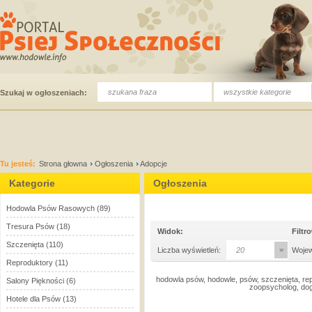
wszystkie kategorie
Szukaj w ogłoszeniach:
Tu jesteś:
Strona głowna
Ogłoszenia
Adopcje
Kategorie
Ogłoszenia
Hodowla Psów Rasowych
(89)
Tresura Psów
(18)
Widok:
Filtr
Szczenięta
(110)
Liczba wyświetleń:
20
Woje
Reproduktory
(11)
hodowla psów, hodowle, psów, szczenięta, rep
Salony Piękności
(6)
zoopsycholog, dog
Hotele dla Psów
(13)