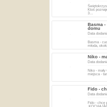
Świętokrzys
Ktoś poznaj
3…
Basma - 
domu
Data dodani
Basma - cu
młoda, okoł
Niko - m
Data dodani
Niko - mały
miejsca - ta
Fido - c
Data dodani
Fido - chc
KOCHAJĄCEG