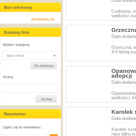
Data dodani
Box tekstowy
Cudowna, su
wielkości s
Zareklamuj się
Grzeczna
Katalog firm
Data dodani
Wybierz kategorię:
Grzeczna, w
4-5 letnią s
Opanowan
adopcji
Szukaj:
Data dodani
Opanowana, 
wielkości, ki
Karolek
Newsletter
Data dodani
Zapisz się do newslettera.
Karolek szu
rasy łajka e