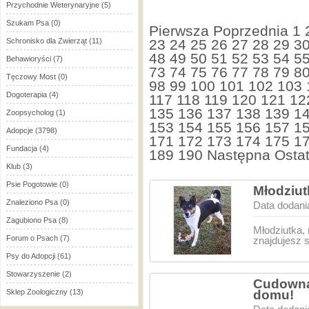
Przychodnie Weterynaryjne
(5)
Szukam Psa
(0)
Pierwsza
Poprzednia
1
Schronisko dla Zwierząt
(11)
23
24
25
26
27
28
29
3
48
49
50
51
52
53
54
5
Behawioryści
(7)
73
74
75
76
77
78
79
8
Tęczowy Most
(0)
98
99
100
101
102
103
Dogoterapia
(4)
117
118
119
120
121
12
135
136
137
138
139
1
Zoopsycholog
(1)
153
154
155
156
157
1
Adopcje
(3798)
171
172
173
174
175
1
Fundacja
(4)
189
190
Następna
Ostat
Klub
(3)
Psie Pogotowie
(0)
Młodziut
Znaleziono Psa
(0)
Data dodani
Zagubiono Psa
(8)
Młodziutka,
Forum o Psach
(7)
znajdujesz 
Psy do Adopcji
(61)
Stowarzyszenie
(2)
Cudowna,
Sklep Zoologiczny
(13)
domu!