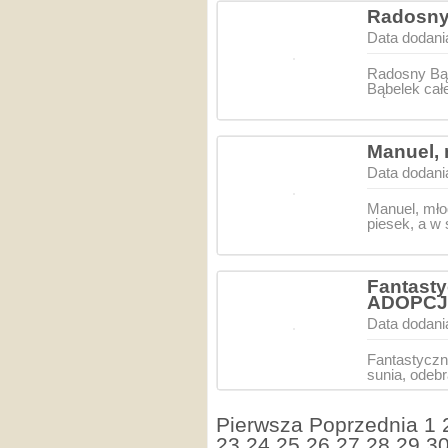
Radosny 
Data dodani
Radosny Bąb
Bąbelek cał
Manuel, 
Data dodani
Manuel, młod
piesek, a w
Fantasty
ADOPC
Data dodani
Fantastyczn
sunia, odeb
Pierwsza
Poprzednia
1
23
24
25
26
27
28
29
3