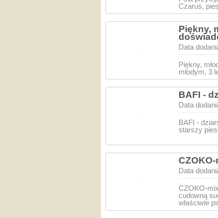
Czaruś, pie
Piękny, 
doświad
Data dodani
Piękny, mło
młodym, 3 l
BAFI - d
Data dodani
BAFI - dziar
starszy pie
CZOKO-m
Data dodani
CZOKO-mix 
cudowną su
właściwie 