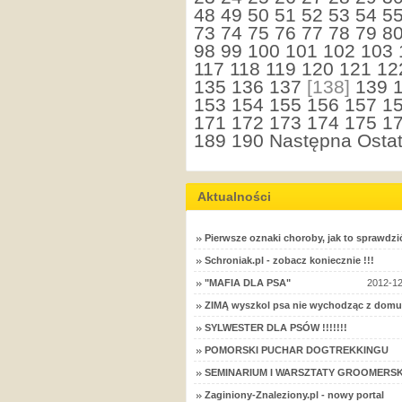
48
49
50
51
52
53
54
5
73
74
75
76
77
78
79
8
98
99
100
101
102
103
117
118
119
120
121
12
135
136
137
[138]
139
153
154
155
156
157
1
171
172
173
174
175
1
189
190
Następna
Ostat
Aktualności
Pierwsze oznaki choroby, jak to sprawdzi
Schroniak.pl - zobacz koniecznie !!!
"MAFIA DLA PSA"
2012-12
ZIMĄ wyszkol psa nie wychodząc z domu
SYLWESTER DLA PSÓW !!!!!!!
POMORSKI PUCHAR DOGTREKKINGU
SEMINARIUM I WARSZTATY GROOMERSK
Zaginiony-Znaleziony.pl - nowy portal