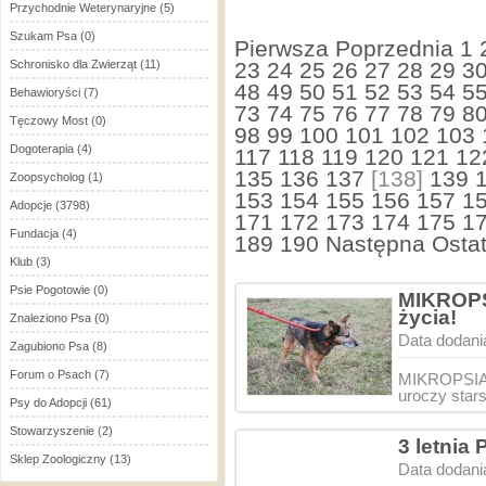
Przychodnie Weterynaryjne
(5)
Szukam Psa
(0)
Pierwsza
Poprzednia
1
Schronisko dla Zwierząt
(11)
23
24
25
26
27
28
29
3
48
49
50
51
52
53
54
5
Behawioryści
(7)
73
74
75
76
77
78
79
8
Tęczowy Most
(0)
98
99
100
101
102
103
Dogoterapia
(4)
117
118
119
120
121
12
135
136
137
[138]
139
Zoopsycholog
(1)
153
154
155
156
157
1
Adopcje
(3798)
171
172
173
174
175
1
Fundacja
(4)
189
190
Następna
Ostat
Klub
(3)
Psie Pogotowie
(0)
MIKROPS
życia!
Znaleziono Psa
(0)
Data dodani
Zagubiono Psa
(8)
Forum o Psach
(7)
MIKROPSIAK,
uroczy star
Psy do Adopcji
(61)
Stowarzyszenie
(2)
3 letnia
Sklep Zoologiczny
(13)
Data dodani