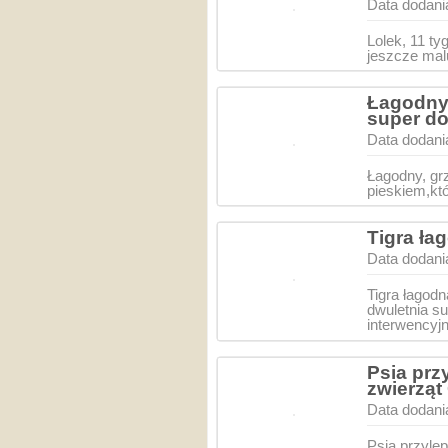
Data dodani
Lolek, 11 t
jeszcze mal
Łagodny,
super d
Data dodani
Łagodny, gr
pieskiem,kt
Tigra ła
Data dodani
Tigra łagod
dwuletnia su
interwencyj
Psia prz
zwierząt
Data dodani
Psia przyle