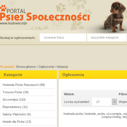
wszystkie kategorie
Szukaj w ogłoszeniach:
Tu jesteś:
Strona głowna
Ogłoszenia
Adopcje
Kategorie
Ogłoszenia
Hodowla Psów Rasowych
(89)
Tresura Psów
(18)
Widok:
Filtr
Szczenięta
(110)
Liczba wyświetleń:
20
Woje
Reproduktory
(11)
hodowla psów, hodowle, psów, szczenięta, rep
Salony Piękności
(6)
zoopsycholog, dog
Hotele dla Psów
(13)