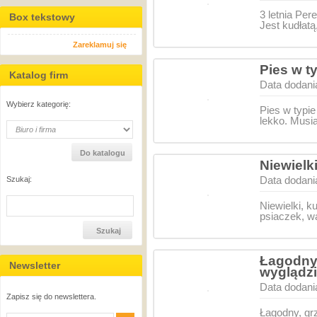
3 letnia Per
Box tekstowy
Jest kudłatą
Zareklamuj się
Pies w 
Katalog firm
Data dodani
Wybierz kategorię:
Pies w typ
lekko. Musia
Niewielk
Data dodani
Szukaj:
Niewielki, 
psiaczek, w
Łagodny
Newsletter
wyglądzi
Data dodani
Zapisz się do newslettera.
Łagodny, g