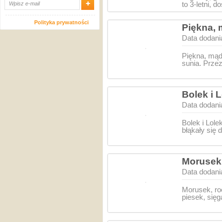
to 3-letni,
Polityka prywatności
Piękna,
Data dodani
Piękna, mąd
sunia. Przez
Bolek i 
Data dodani
Bolek i Lole
błąkały się 
Morusek,
Data dodani
Morusek, ro
piesek, się