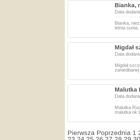
Bianka, 
Data dodani
Bianka, nie
letnia sunia
Migdał s
Data dodani
Migdał szcz
zaniedbanej 
Malutka 
Data dodani
Malutka Rud
malutka ok
Pierwsza
Poprzednia
1
23
24
25
26
27
28
29
3